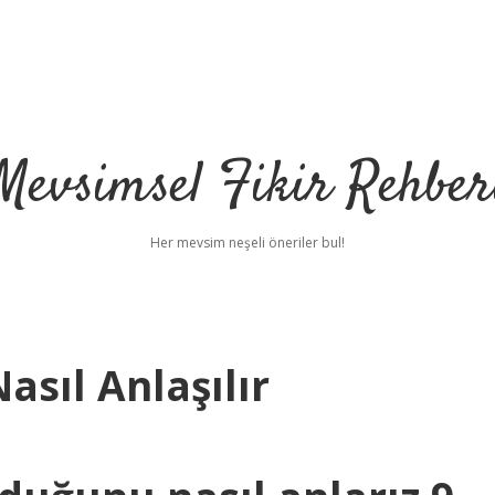
Mevsimsel Fikir Rehber
Her mevsim neşeli öneriler bul!
asıl Anlaşılır