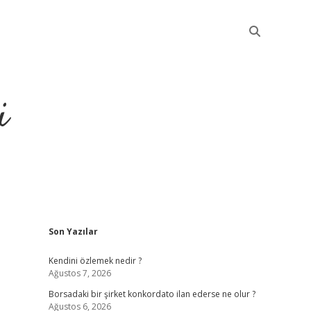
i
Sidebar
Son Yazılar
betci
Kendini özlemek nedir ?
Ağustos 7, 2026
Borsadaki bir şirket konkordato ilan ederse ne olur ?
Ağustos 6, 2026