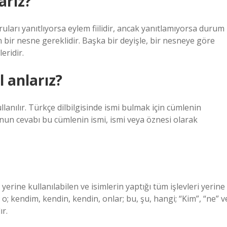
arız?
oruları yanıtlıyorsa eylem fiilidir, ancak yanıtlamıyorsa durum
çin bir nesne gereklidir. Başka bir deyişle, bir nesneye göre
eridir.
l anlarız?
llanılır. Türkçe dilbilgisinde ismi bulmak için cümlenin
nun cevabı bu cümlenin ismi, ismi veya öznesi olarak
yerine kullanılabilen ve isimlerin yaptığı tüm işlevleri yerine
, o; kendim, kendin, kendin, onlar; bu, şu, hangi; “Kim”, “ne” v
ır.