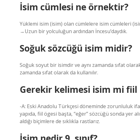
İsim cümlesi ne örnektir?
Yüklemi isim (isim) olan cümlelere isim cümleleri (
→Uzun bir yolculuğun ardından İncesu’daydık.
Soğuk sözcüğü isim midir?
Soğuk soyut bir isimdir ve aynı zamanda sıfat olarak
zamanda sıfat olarak da kullanılır.
Gerekir kelimesi isim mi fiil
-A: Eski Anadolu Türkçesi döneminde zorunluluk ifade 
yapıda, fiil ögesi başta, “eğer” sözcüğü sonda yer al
aldığı biçimlere de sıklıkla rastlarız.
İsim nedir 9. sınıf?