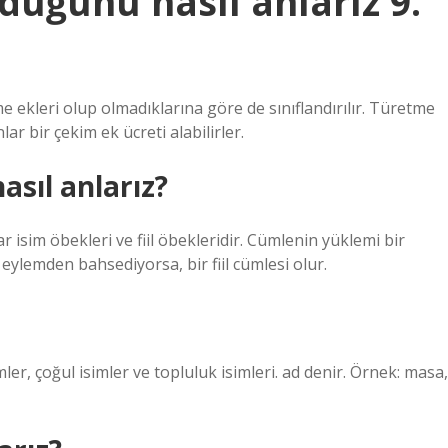
duğunu nasıl anlarız 9.
e ekleri olup olmadıklarına göre de sınıflandırılır. Türetme
ar bir çekim ek ücreti alabilirler.
asıl anlarız?
 isim öbekleri ve fiil öbekleridir. Cümlenin yüklemi bir
 eylemden bahsediyorsa, bir fiil cümlesi olur.
imler, çoğul isimler ve topluluk isimleri. ad denir. Örnek: masa,