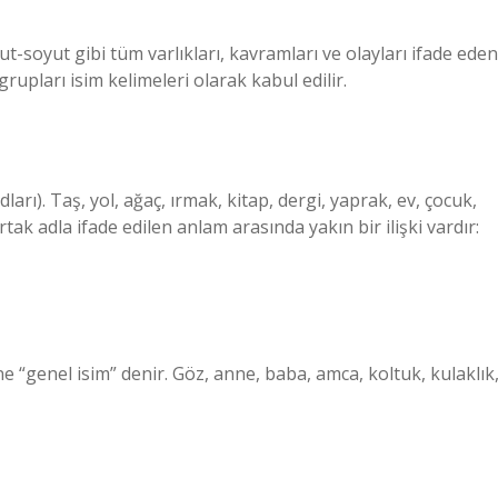
mut-soyut gibi tüm varlıkları, kavramları ve olayları ifade eden
 grupları isim kelimeleri olarak kabul edilir.
ları). Taş, yol, ağaç, ırmak, kitap, dergi, yaprak, ev, çocuk,
ak adla ifade edilen anlam arasında yakın bir ilişki vardır:
e “genel isim” denir. Göz, anne, baba, amca, koltuk, kulaklık