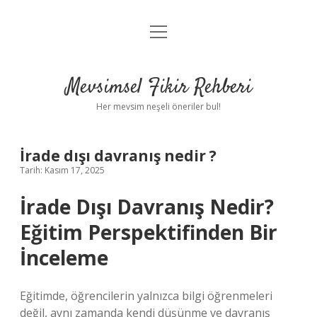
menüyü
Anasayfa
aç
Gizlilik Politikası
Mevsimsel Fikir Rehberi
Yasal Uyarı
Her mevsim neşeli öneriler bul!
Hakkımızda
İrade dışı davranış nedir ?
Tarih: Kasım 17, 2025
İrade Dışı Davranış Nedir?
Eğitim Perspektifinden Bir
İnceleme
Eğitimde, öğrencilerin yalnızca bilgi öğrenmeleri
değil, aynı zamanda kendi düşünme ve davranış