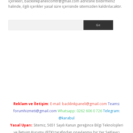
içerikleri,
backlinkpanelicomtr@gmail.com
adresine bildirmeniz
halinde, ilgili içerikler yasal süre içerisinde sitemizden kaldırılacaktır.
Arama
ci
Reklam ve İletişim:
E-mail:
backlinkpaneli@gmail.com
Teams:
forumhizmeti@gmail.com
Whatsapp: 0262 606 0 726
Telegram:
@karabul
Yasal Uyarı:
Sitemiz, 5651 Sayılı Kanun gereğince Bilgi Teknolojileri
ve İletişim Kurumu (BTK) tarafından onaylanmış bir Yer Sağlayıcı