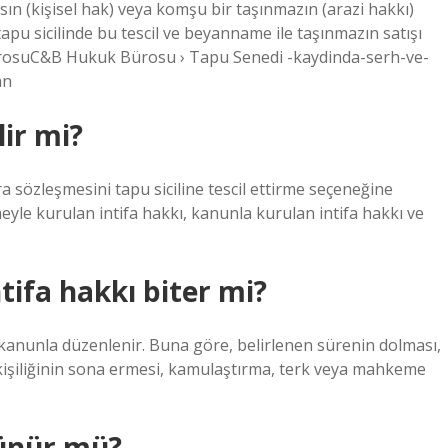
 (kişisel hak) veya komşu bir taşınmazın (arazi hakkı)
pu sicilinde bu tescil ve beyanname ile taşınmazın satışı
rosuC&B Hukuk Bürosu › Tapu Senedi -kaydinda-serh-ve-
an
lir mi?
ira sözleşmesini tapu siciline tescil ettirme seçeneğine
şmeyle kurulan intifa hakkı, kanunla kurulan intifa hakkı ve
ntifa hakkı biter mi?
 kanunla düzenlenir. Buna göre, belirlenen sürenin dolması,
 kişiliğinin sona ermesi, kamulaştırma, terk veya mahkeme
rünür mü?