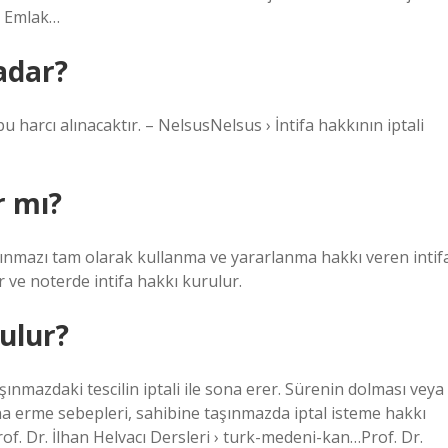
› Emlak…
adar?
u harcı alınacaktır. – NelsusNelsus › İntifa hakkının iptali
r mı?
aşınmazı tam olarak kullanma ve yararlanma hakkı veren intif
 ve noterde intifa hakkı kurulur.
ulur?
nmazdaki tescilin iptali ile sona erer. Sürenin dolması veya
a erme sebepleri, sahibine taşınmazda iptal isteme hakkı
rof. Dr. İlhan Helvacı Dersleri › turk-medeni-kan…Prof. Dr.