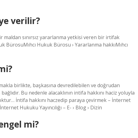
ye verilir?
r maldan sınırsız yararlanma yetkisi veren bir irtifak
ukuk BürosuMıhcı Hukuk Bürosu › Yararlanma hakkıMıhcı
 mi?
olmakla birlikte, başkasına devredilebilen ve doğrudan
a bağlıdır. Bu nedenle alacaklının intifa hakkını haciz yoluyla
oktur… İntifa hakkını haczedip paraya çevirmek – İnternet
İnternet Hukuku Yayıncılığı – E- › Blog › Dizin
 engel mi?