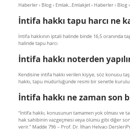
Haberler › Blog › Emlak…Emlakjet › Haberler › Blog 
İntifa hakkı tapu harcı ne k
İntifa hakkının iptali halinde binde 16,5 oranında tap
halinde tapu harcı
İntifa hakkı noterden yapılı
Kendisine intifa hakkı verilen kişiye, söz konusu t
hakkı, tapu müdürlüğünde resmi bir senetle kurulur
İntifa hakkı ne zaman son b
“İntifa hakkı, konusunun tamamen yok olması ve taşı
hak sahibinin vazgeçmesi veya ölümü gibi diğer son
verir.” Madde 796 – Prof. Dr. İlhan Helvacı DersleriP