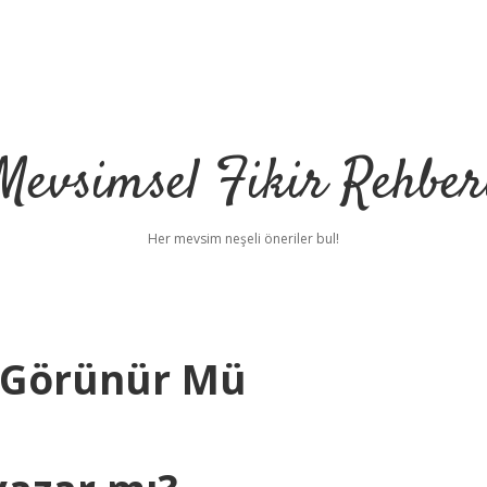
Mevsimsel Fikir Rehber
Her mevsim neşeli öneriler bul!
a Görünür Mü