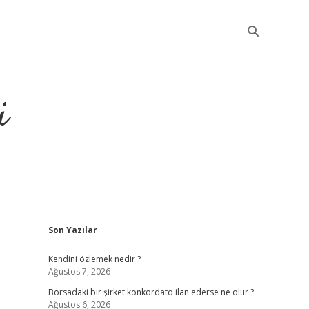
i
Sidebar
Son Yazılar
betci
Kendini özlemek nedir ?
Ağustos 7, 2026
Borsadaki bir şirket konkordato ilan ederse ne olur ?
Ağustos 6, 2026