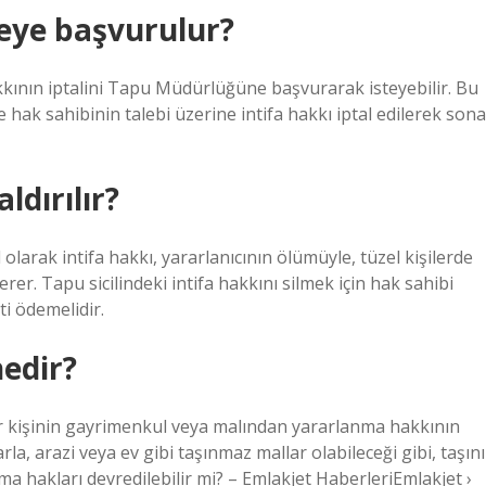
reye başvurulur?
 hakkının iptalini Tapu Müdürlüğüne başvurarak isteyebilir. Bu
ak sahibinin talebi üzerine intifa hakkı iptal edilerek sona
ldırılır?
l olarak intifa hakkı, yararlanıcının ölümüyle, tüzel kişilerde
er. Tapu sicilindeki intifa hakkını silmek için hak sahibi
i ödemelidir.
nedir?
bir kişinin gayrimenkul veya malından yararlanma hakkının
la, arazi veya ev gibi taşınmaz mallar olabileceği gibi, taşını
ma hakları devredilebilir mi? – Emlakjet HaberleriEmlakjet ›