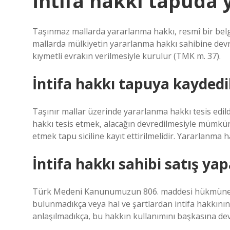
İntifa hakkı tapuda 
Taşınmaz mallarda yararlanma hakkı, resmî bir belge
mallarda mülkiyetin yararlanma hakkı sahibine devr
kıymetli evrakın verilmesiyle kurulur (TMK m. 37).
İntifa hakkı tapuya kaydedil
Taşınır mallar üzerinde yararlanma hakkı tesis edild
hakkı tesis etmek, alacağın devredilmesiyle mümkü
etmek tapu siciline kayıt ettirilmelidir. Yararlanma 
İntifa hakkı sahibi satış yap
Türk Medeni Kanunumuzun 806. maddesi hükmüne gö
bulunmadıkça veya hal ve şartlardan intifa hakkının 
anlaşılmadıkça, bu hakkın kullanımını başkasına dev