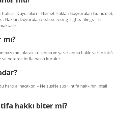
met Hakları Duyuruları – Hizmet Hakları Başvuruları Bu hizmet
met Hakları Duyuruları › csb-servicing-rights-filings-irti…
lmaktadır.
r mı?
aşınmazı tam olarak kullanma ve yararlanma hakkı veren intif
 ve noterde intifa hakkı kurulur.
adar?
u harcı alınacaktır. – NelsusNelsus › İntifa hakkının iptali
ntifa hakkı biter mi?