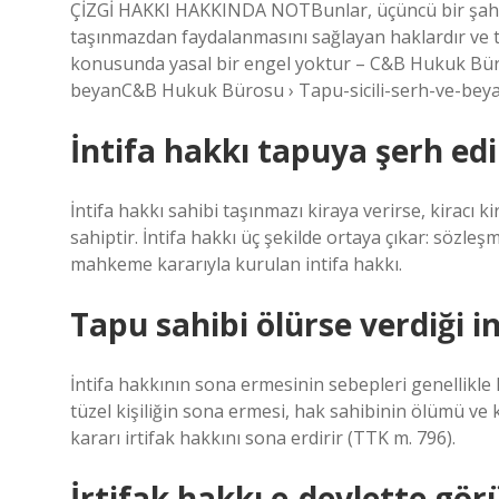
ÇİZGİ HAKKI HAKKINDA NOTBunlar, üçüncü bir şahsın
taşınmazdan faydalanmasını sağlayan haklardır ve ta
konusunda yasal bir engel yoktur – C&B Hukuk Bü
beyanC&B Hukuk Bürosu › Tapu-sicili-serh-ve-bey
İntifa hakkı tapuya şerh edi
İntifa hakkı sahibi taşınmazı kiraya verirse, kiracı k
sahiptir. İntifa hakkı üç şekilde ortaya çıkar: sözle
mahkeme kararıyla kurulan intifa hakkı.
Tapu sahibi ölürse verdiği i
İntifa hakkının sona ermesinin sebepleri genellikle
tüzel kişiliğin sona ermesi, hak sahibinin ölümü ve
kararı irtifak hakkını sona erdirir (TTK m. 796).
İrtifak hakkı e-devlette gö