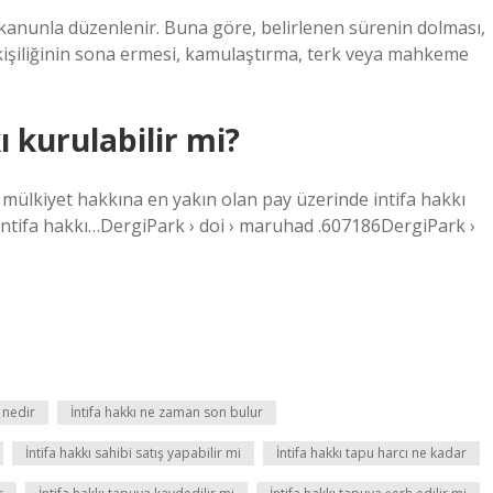
 kanunla düzenlenir. Buna göre, belirlenen sürenin dolması,
 kişiliğinin sona ermesi, kamulaştırma, terk veya mahkeme
ı kurulabilir mi?
da mülkiyet hakkına en yakın olan pay üzerinde intifa hakkı
 intifa hakkı…DergiPark › doi › maruhad .607186DergiPark ›
 nedir
İntifa hakkı ne zaman son bulur
İntifa hakkı sahibi satış yapabilir mi
İntifa hakkı tapu harcı ne kadar