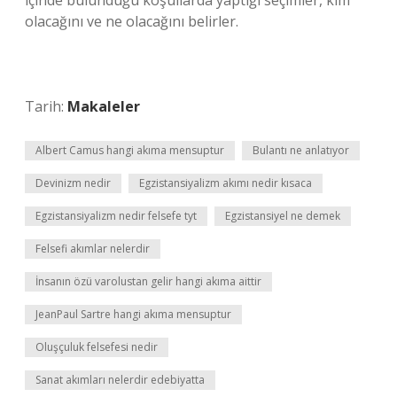
içinde bulunduğu koşullarda yaptığı seçimler, kim
olacağını ve ne olacağını belirler.
Tarih:
Makaleler
Albert Camus hangi akıma mensuptur
Bulantı ne anlatıyor
Devinizm nedir
Egzistansiyalizm akımı nedir kısaca
Egzistansiyalizm nedir felsefe tyt
Egzistansiyel ne demek
Felsefi akımlar nelerdir
İnsanın özü varolustan gelir hangi akıma aittir
JeanPaul Sartre hangi akıma mensuptur
Oluşçuluk felsefesi nedir
Sanat akımları nelerdir edebiyatta