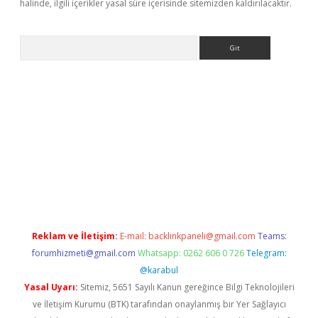
halinde, ilgili içerikler yasal süre içerisinde sitemizden kaldırılacaktır.
Arama
ci
Reklam ve İletişim:
E-mail:
backlinkpaneli@gmail.com
Teams:
forumhizmeti@gmail.com
Whatsapp: 0262 606 0 726
Telegram:
@karabul
Yasal Uyarı:
Sitemiz, 5651 Sayılı Kanun gereğince Bilgi Teknolojileri
ve İletişim Kurumu (BTK) tarafından onaylanmış bir Yer Sağlayıcı