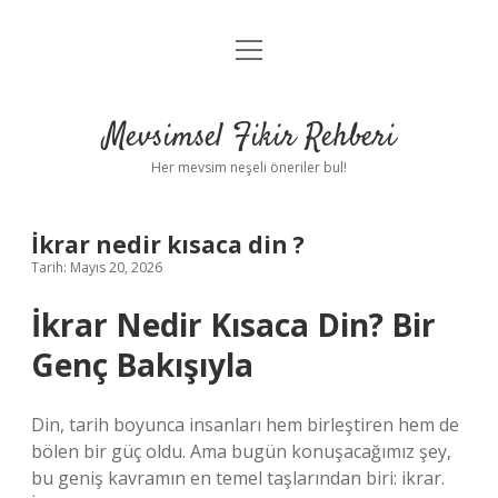
menüyü
Anasayfa
aç
Gizlilik Politikası
Mevsimsel Fikir Rehberi
Yasal Uyarı
Her mevsim neşeli öneriler bul!
Hakkımızda
İkrar nedir kısaca din ?
Tarih: Mayıs 20, 2026
İkrar Nedir Kısaca Din? Bir
Genç Bakışıyla
Din, tarih boyunca insanları hem birleştiren hem de
bölen bir güç oldu. Ama bugün konuşacağımız şey,
bu geniş kavramın en temel taşlarından biri: ikrar.