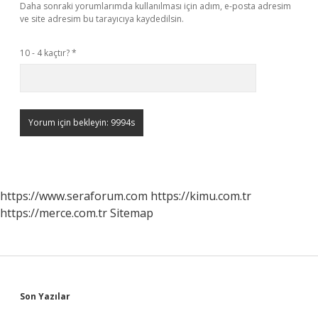
Daha sonraki yorumlarımda kullanılması için adım, e-posta adresim
ve site adresim bu tarayıcıya kaydedilsin.
10 - 4 kaçtır?
*
https://www.seraforum.com
https://kimu.com.tr
https://merce.com.tr
Sitemap
Sidebar
Son Yazılar