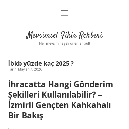
menüyü
Anasayfa
aç
Gizlilik Politikası
Mevsimsel Fikir Rehberi
Yasal Uyarı
Her mevsim neşeli öneriler bul!
Hakkımızda
İbkb yüzde kaç 2025 ?
Tarih: Mayıs 17, 2026
İhracatta Hangi Gönderim
Şekilleri Kullanılabilir? –
İzmirli Gençten Kahkahalı
Bir Bakış