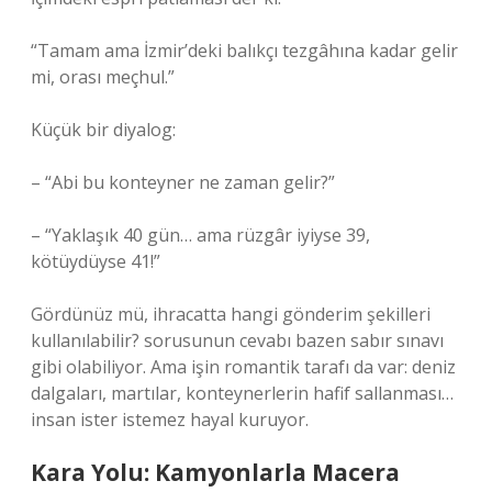
“Tamam ama İzmir’deki balıkçı tezgâhına kadar gelir
mi, orası meçhul.”
Küçük bir diyalog:
– “Abi bu konteyner ne zaman gelir?”
– “Yaklaşık 40 gün… ama rüzgâr iyiyse 39,
kötüydüyse 41!”
Gördünüz mü, ihracatta hangi gönderim şekilleri
kullanılabilir? sorusunun cevabı bazen sabır sınavı
gibi olabiliyor. Ama işin romantik tarafı da var: deniz
dalgaları, martılar, konteynerlerin hafif sallanması…
insan ister istemez hayal kuruyor.
Kara Yolu: Kamyonlarla Macera