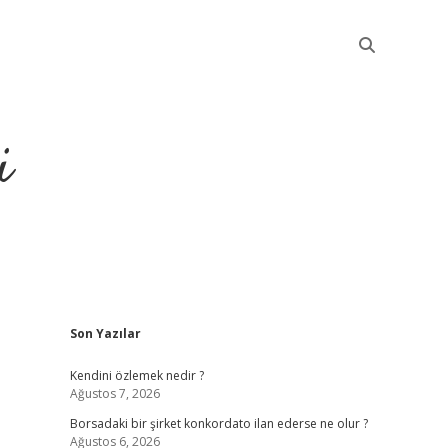
i
Sidebar
Son Yazılar
betci
Kendini özlemek nedir ?
Ağustos 7, 2026
Borsadaki bir şirket konkordato ilan ederse ne olur ?
Ağustos 6, 2026