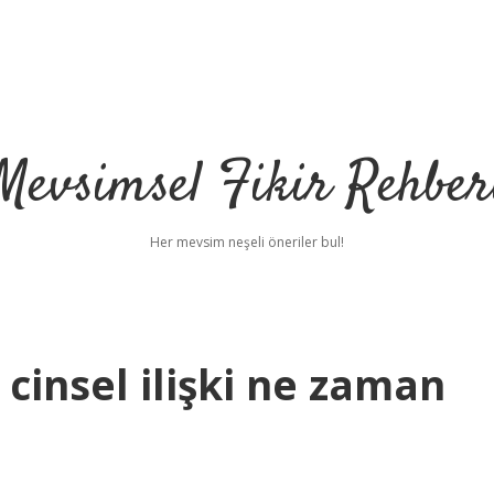
Mevsimsel Fikir Rehber
Her mevsim neşeli öneriler bul!
 cinsel ilişki ne zaman