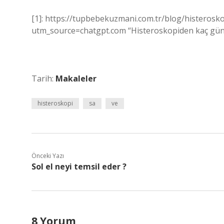
[1]: https://tupbebekuzmani.com.tr/blog/histeroskop
utm_source=chatgpt.com “Histeroskopiden kaç gün so
Tarih:
Makaleler
histeroskopi
sa
ve
Önceki Yazı
Sol el neyi temsil eder ?
8 Yorum