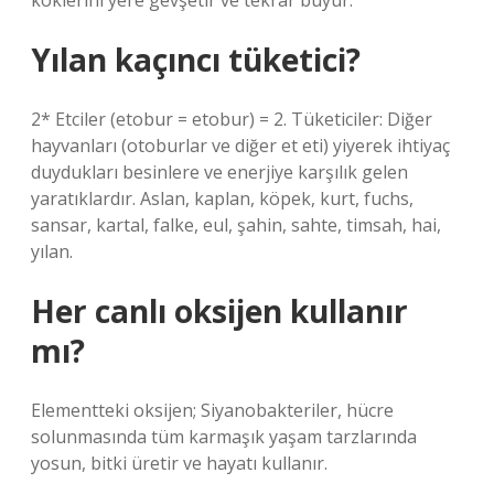
köklerini yere gevşetir ve tekrar büyür.
Yılan kaçıncı tüketici?
2* Etciler (etobur = etobur) = 2. Tüketiciler: Diğer
hayvanları (otoburlar ve diğer et eti) yiyerek ihtiyaç
duydukları besinlere ve enerjiye karşılık gelen
yaratıklardır. Aslan, kaplan, köpek, kurt, fuchs,
sansar, kartal, falke, eul, şahin, sahte, timsah, hai,
yılan.
Her canlı oksijen kullanır
mı?
Elementteki oksijen; Siyanobakteriler, hücre
solunmasında tüm karmaşık yaşam tarzlarında
yosun, bitki üretir ve hayatı kullanır.