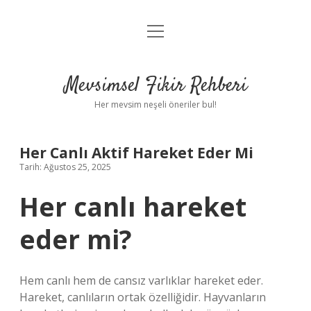
menüyü
Anasayfa
aç
Gizlilik Politikası
Mevsimsel Fikir Rehberi
Yasal Uyarı
Her mevsim neşeli öneriler bul!
Hakkımızda
Her Canlı Aktif Hareket Eder Mi
Tarih: Ağustos 25, 2025
Her canlı hareket
eder mi?
Hem canlı hem de cansız varlıklar hareket eder.
Hareket, canlıların ortak özelliğidir. Hayvanların