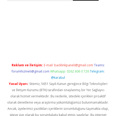
ci
Reklam ve İletişim:
E-mail:
backlinkpaneli@gmail.com
Teams:
forumhizmeti@gmail.com
Whatsapp: 0262 606 0 726
Telegram:
@karabul
Yasal Uyarı:
Sitemiz, 5651 Sayılı Kanun gereğince Bilgi Teknolojileri
ve İletişim Kurumu (BTK) tarafından onaylanmış bir Yer Sağlayıcı
olarak hizmet vermektedir. Bu nedenle, sitedeki içerikleri proaktif
olarak denetleme veya araştırma yükümlülüğümüz bulunmamaktadır.
Ancak, üyelerimiz yazdıkları içeriklerin sorumluluğunu taşımakta olup,
siteye üye olarak bu sorumluluğu kabul etmiş sayılırlar. Bu internet