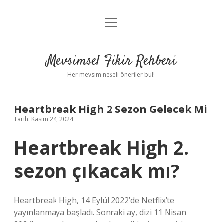
menüyü
Anasayfa
aç
Gizlilik Politikası
Mevsimsel Fikir Rehberi
Yasal Uyarı
Her mevsim neşeli öneriler bul!
Hakkımızda
Heartbreak High 2 Sezon Gelecek Mi
Tarih: Kasım 24, 2024
Heartbreak High 2.
sezon çıkacak mı?
Heartbreak High, 14 Eylül 2022’de Netflix’te
yayınlanmaya başladı. Sonraki ay, dizi 11 Nisan