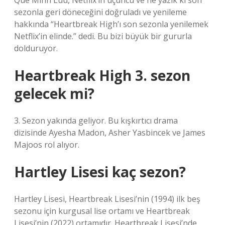
Que Minh Luu, Netflix’in üçüncü ve ne yazık ki son
sezonla geri döneceğini doğruladı ve yenileme
hakkında “Heartbreak High’ı son sezonla yenilemek
Netflix’in elinde.” dedi. Bu bizi büyük bir gururla
dolduruyor.
Heartbreak High 3. sezon
gelecek mi?
3. Sezon yakında geliyor. Bu kışkırtıcı drama
dizisinde Ayesha Madon, Asher Yasbincek ve James
Majoos rol alıyor.
Hartley Lisesi kaç sezon?
Hartley Lisesi, Heartbreak Lisesi’nin (1994) ilk beş
sezonu için kurgusal lise ortamı ve Heartbreak
Lisesi’nin (2022) ortamıdır. Heartbreak Lisesi’nde