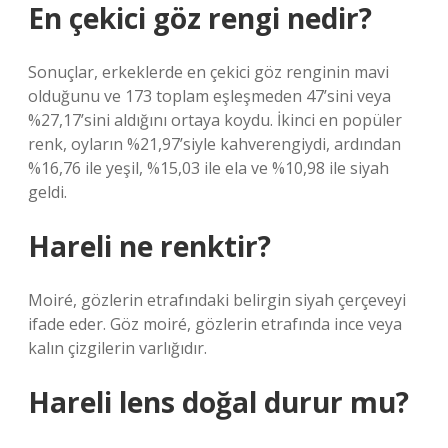
En çekici göz rengi nedir?
Sonuçlar, erkeklerde en çekici göz renginin mavi
olduğunu ve 173 toplam eşleşmeden 47’sini veya
%27,17’sini aldığını ortaya koydu. İkinci en popüler
renk, oyların %21,97’siyle kahverengiydi, ardından
%16,76 ile yeşil, %15,03 ile ela ve %10,98 ile siyah
geldi.
Hareli ne renktir?
Moiré, gözlerin etrafındaki belirgin siyah çerçeveyi
ifade eder. Göz moiré, gözlerin etrafında ince veya
kalın çizgilerin varlığıdır.
Hareli lens doğal durur mu?