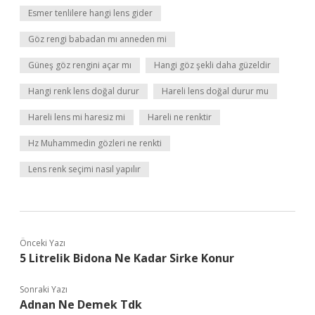
Esmer tenlilere hangi lens gider
Göz rengi babadan mı anneden mi
Güneş göz rengini açar mı
Hangi göz şekli daha güzeldir
Hangi renk lens doğal durur
Hareli lens doğal durur mu
Hareli lens mi haresiz mi
Hareli ne renktir
Hz Muhammedin gözleri ne renkti
Lens renk seçimi nasıl yapılır
Önceki Yazı
5 Litrelik Bidona Ne Kadar Sirke Konur
Sonraki Yazı
Adnan Ne Demek Tdk