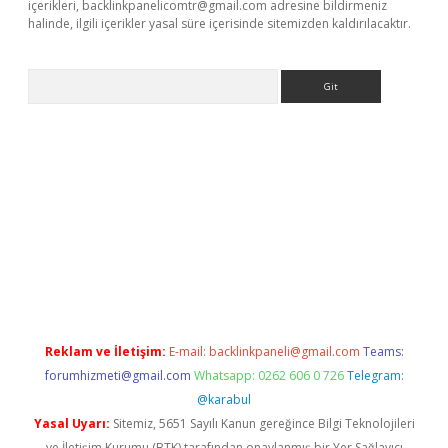
içerikleri,
backlinkpanelicomtr@gmail.com
adresine bildirmeniz
halinde, ilgili içerikler yasal süre içerisinde sitemizden kaldırılacaktır.
Arama
ci
Reklam ve İletişim:
E-mail:
backlinkpaneli@gmail.com
Teams:
forumhizmeti@gmail.com
Whatsapp: 0262 606 0 726
Telegram:
@karabul
Yasal Uyarı:
Sitemiz, 5651 Sayılı Kanun gereğince Bilgi Teknolojileri
ve İletişim Kurumu (BTK) tarafından onaylanmış bir Yer Sağlayıcı