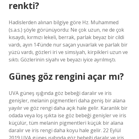
renkti?
Hadislerden alınan bilgiye göre Hz. Muhammed
(s.a.s.) şöyle görünüyordu: Ne çok uzun, ne de çok
kısaydı, kırmızı lekeli, berrak, parlak beyaz bir cildi
vardı, ayın 14’ünde nur saçan yuvarlak ve parlak bir
yüzü vardı, gözleri iri ve simsiyah, kirpikleri uzun ve
sıktı. Gözlerinin siyahı ve beyazı iyice ayrılmıştı.
Güneş göz rengini açar mı?
UVA güneş ışığında göz bebeği daralır ve iris
genişler, melanin pigmentleri daha geniş bir alana
yayılır ve göz rengi daha açık hale gelir. Karanlık bir
odada veya loş ışıkta ise göz bebeği genişler ve iris
küçülür, tüm melanin pigmentleri küçük bir alana
daralır ve iris rengi daha koyu hale gelir. 22 Eylül
2019 UVA güneş ışığında göz bebeği daralır ve iris