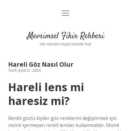
menüyü
Anasayfa
aç
Gizlilik Politikası
Mevsimsel Fikir Rehberi
Yasal Uyarı
Her mevsim neşeli öneriler bul!
Hakkımızda
Hareli Göz Nasıl Olur
Tarih: Eylül 21, 2024
Hareli lens mi
haresiz mi?
Renkli gözlü kişiler göz renklerini değiştirmek için
moiré içermeyen renkli lensler kullanmalıdır. Moiré