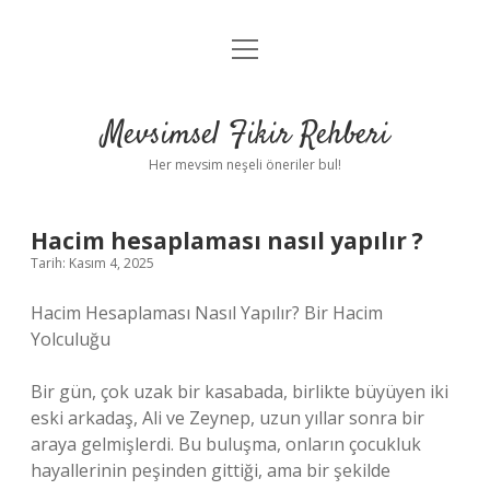
menüyü
Anasayfa
aç
Gizlilik Politikası
Mevsimsel Fikir Rehberi
Yasal Uyarı
Her mevsim neşeli öneriler bul!
Hakkımızda
Hacim hesaplaması nasıl yapılır ?
Tarih: Kasım 4, 2025
Hacim Hesaplaması Nasıl Yapılır? Bir Hacim
Yolculuğu
Bir gün, çok uzak bir kasabada, birlikte büyüyen iki
eski arkadaş, Ali ve Zeynep, uzun yıllar sonra bir
araya gelmişlerdi. Bu buluşma, onların çocukluk
hayallerinin peşinden gittiği, ama bir şekilde