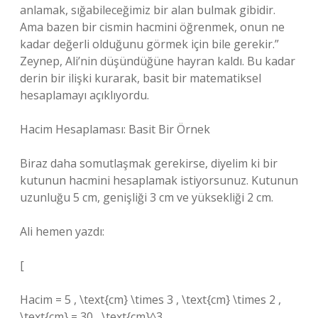
anlamak, sığabileceğimiz bir alan bulmak gibidir.
Ama bazen bir cismin hacmini öğrenmek, onun ne
kadar değerli olduğunu görmek için bile gerekir.”
Zeynep, Ali’nin düşündüğüne hayran kaldı. Bu kadar
derin bir ilişki kurarak, basit bir matematiksel
hesaplamayı açıklıyordu.
Hacim Hesaplaması: Basit Bir Örnek
Biraz daha somutlaşmak gerekirse, diyelim ki bir
kutunun hacmini hesaplamak istiyorsunuz. Kutunun
uzunluğu 5 cm, genişliği 3 cm ve yüksekliği 2 cm.
Ali hemen yazdı:
[
Hacim = 5 , \text{cm} \times 3 , \text{cm} \times 2 ,
\text{cm} = 30 , \text{cm}^3