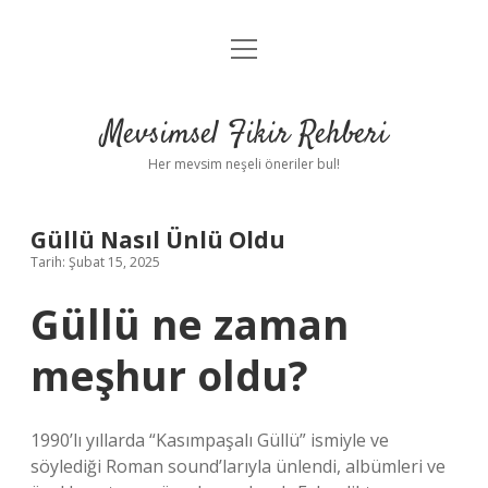
menüyü
Anasayfa
aç
Gizlilik Politikası
Mevsimsel Fikir Rehberi
Yasal Uyarı
Her mevsim neşeli öneriler bul!
Hakkımızda
Güllü Nasıl Ünlü Oldu
Tarih: Şubat 15, 2025
Güllü ne zaman
meşhur oldu?
1990’lı yıllarda “Kasımpaşalı Güllü” ismiyle ve
söylediği Roman sound’larıyla ünlendi, albümleri ve