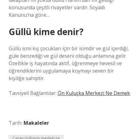
lakaptan mı yoksa Güllü Hanım’dan mı geldiği
konusunda çeşitli rivayetler vardır. Soyadı
Kanunu’na göre…
Güllü kime denir?
Güllü ismi kış çocukları için bir isimdir ve gül içerdiği,
güle benzediği ve gül deseni olduğu anlamına gelir.
Özellikle iş hayatında aktif, öğrenmeye hevesli ve
öğrendiklerini uygulamaya koymayı seven bir
kişiliğe sahiptir.
Tavsiyeli Bağlantılar:
Ön Kuluçka Merkezi Ne Demek
Tarih:
Makaleler
Canan Güllünün mesleği ne