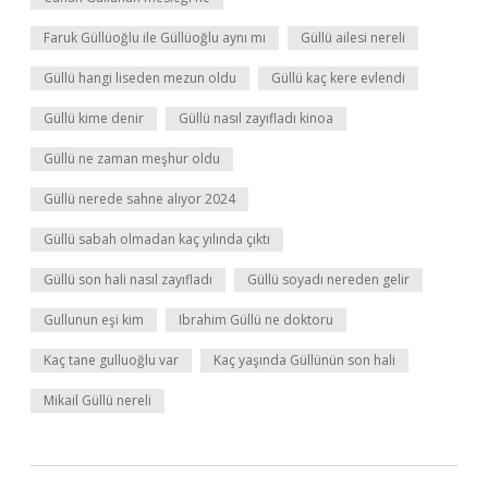
Faruk Güllüoğlu ile Güllüoğlu aynı mı
Güllü ailesi nereli
Güllü hangi liseden mezun oldu
Güllü kaç kere evlendi
Güllü kime denir
Güllü nasıl zayıfladı kinoa
Güllü ne zaman meşhur oldu
Güllü nerede sahne alıyor 2024
Güllü sabah olmadan kaç yılında çıktı
Güllü son hali nasıl zayıfladı
Güllü soyadı nereden gelir
Gullunun eşi kim
Ibrahim Güllü ne doktoru
Kaç tane gulluoğlu var
Kaç yaşında Güllünün son hali
Mikail Güllü nereli