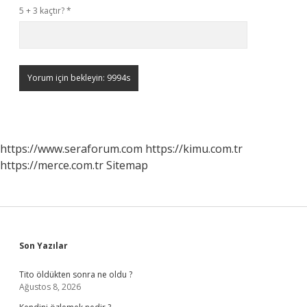
5 + 3 kaçtır?
*
https://www.seraforum.com
https://kimu.com.tr
https://merce.com.tr
Sitemap
Sidebar
Son Yazılar
Tito öldükten sonra ne oldu ?
Ağustos 8, 2026