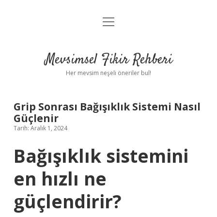
menüyü
Anasayfa
aç
Gizlilik Politikası
Mevsimsel Fikir Rehberi
Yasal Uyarı
Her mevsim neşeli öneriler bul!
Hakkımızda
Grip Sonrası Bağışıklık Sistemi Nasıl
Güçlenir
Tarih: Aralık 1, 2024
Bağışıklık sistemini
en hızlı ne
güçlendirir?