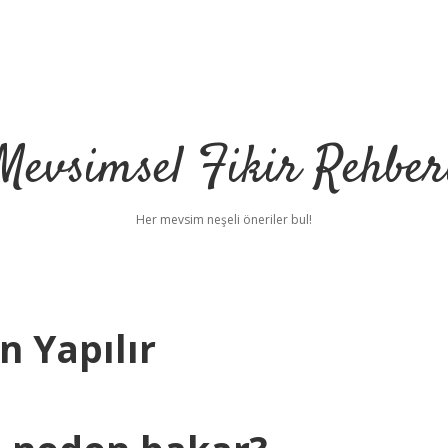
Mevsimsel Fikir Rehber
Her mevsim neşeli öneriler bul!
n Yapılır