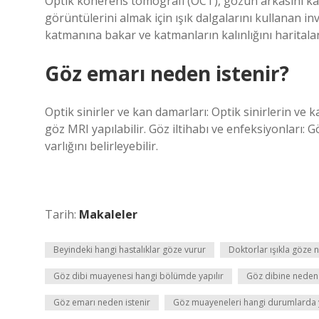
Optik koherens tomografi (OCT), gözün arkasını kap
görüntülerini almak için ışık dalgalarını kullanan i
katmanına bakar ve katmanların kalınlığını haritalan
Göz emarı neden istenir?
Optik sinirler ve kan damarları: Optik sinirlerin ve
göz MRI yapılabilir. Göz iltihabı ve enfeksiyonları:
varlığını belirleyebilir.
Tarih:
Makaleler
Beyindeki hangi hastalıklar göze vurur
Doktorlar ışıkla göze
Göz dibi muayenesi hangi bölümde yapılır
Göz dibine neden 
Göz emarı neden istenir
Göz muayeneleri hangi durumlarda y