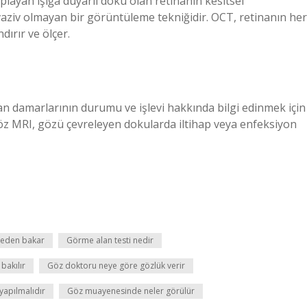
layan ışığa duyarlı doku olan retinanın kesitsel
nvaziv olmayan bir görüntüleme tekniğidir. OCT, retinanın her
dırır ve ölçer.
 kan damarlarının durumu ve işlevi hakkında bilgi edinmek için
 Göz MRI, gözü çevreleyen dokularda iltihap veya enfeksiyon
 neden bakar
Görme alan testi nedir
bakılır
Göz doktoru neye göre gözlük verir
apılmalıdır
Göz muayenesinde neler görülür