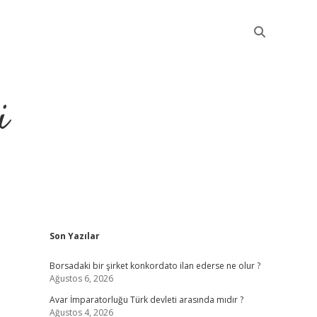
i
Sidebar
Son Yazılar
betci
Borsadaki bir şirket konkordato ilan ederse ne olur ?
Ağustos 6, 2026
Avar İmparatorluğu Türk devleti arasında mıdır ?
Ağustos 4, 2026