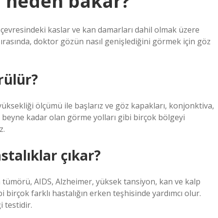
e neden bakar?
z çevresindeki kaslar ve kan damarları dahil olmak üzere
sırasında, doktor gözün nasıl genişlediğini görmek için göz
rülür?
ksekliği ölçümü ile başlarız ve göz kapakları, konjonktiva,
ir, beyne kadar olan görme yolları gibi birçok bölgeyi
z.
talıklar çıkar?
n tümörü, AIDS, Alzheimer, yüksek tansiyon, kan ve kalp
 birçok farklı hastalığın erken teşhisinde yardımcı olur.
 testidir.