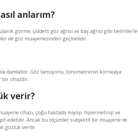
sıl anlarım?
nık görme, şiddetli göz ağrısı ve baş ağrısı gibi belirtilerle
kişiler de göz muayenesinden geçmelidir.
?
mla damlatılır. Göz tansiyonu, tonometrenin korneaya
bir cihazdır.
k verir?
 muayene cihazı, çoğu hastada miyop, hipermetrop ve
it edebilir. Ancak bu ölçümler subjektif bir muayene ile
k gözlük verilir.