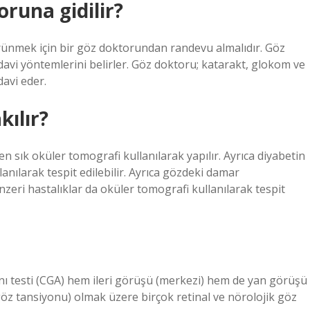
runa gidilir?
örünmek için bir göz doktorundan randevu almalıdır. Göz
avi yöntemlerini belirler. Göz doktoru; katarakt, glokom ve
davi eder.
ılır?
n sık oküler tomografi kullanılarak yapılır. Ayrıca diyabetin
lanılarak tespit edilebilir. Ayrıca gözdeki damar
eri hastalıklar da oküler tomografi kullanılarak tespit
lanı testi (CGA) hem ileri görüşü (merkezi) hem de yan görüşü
 (göz tansiyonu) olmak üzere birçok retinal ve nörolojik göz