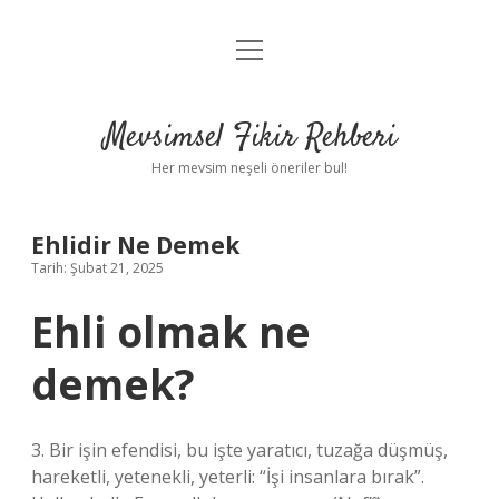
menüyü
Anasayfa
aç
Gizlilik Politikası
Mevsimsel Fikir Rehberi
Yasal Uyarı
Her mevsim neşeli öneriler bul!
Hakkımızda
Ehlidir Ne Demek
Tarih: Şubat 21, 2025
Ehli olmak ne
demek?
3. Bir işin efendisi, bu işte yaratıcı, tuzağa düşmüş,
hareketli, yetenekli, yeterli: “İşi insanlara bırak”.