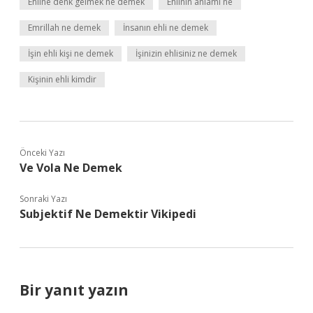
Ehline denk gelmek ne demek
Ehlinin anlamı ne
Emrillah ne demek
İnsanın ehli ne demek
İşin ehli kişi ne demek
İşinizin ehlisiniz ne demek
Kişinin ehli kimdir
Önceki Yazı
Ve Vola Ne Demek
Sonraki Yazı
Subjektif Ne Demektir Vikipedi
Bir yanıt yazın