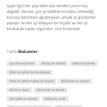
İşiyle ilgili her şeyi bilen kişi kendini çözen kişi
değildir. Aksine, çok iyi bildiklerini bilen, bilmediği
konuyu kesintiye uğratmayan, ancak iyi gözlemler
yapıyor ve her işi dinleyen bir kişidir ve her işi
bırakacak kadar olgundur. onu bırakmak.
Tarih:
Makaleler
Aşk ehli ne demek
Ehil kişi ne demek
Ehlem ne demek
Ehlen ve sehlen biri ne demek
Ehlen ve sehlen habibi ne demek
Ehli benim ne demek
Ehli kime denir
Ehli olmak ne demek
Ehli sahibi ne demek
Ehlileşmiş nedir