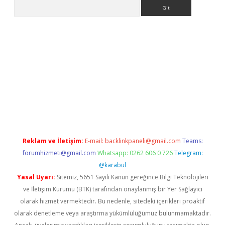
Arama
etci
Reklam ve İletişim:
E-mail:
backlinkpaneli@gmail.com
Teams:
forumhizmeti@gmail.com
Whatsapp: 0262 606 0 726
Telegram:
@karabul
Yasal Uyarı:
Sitemiz, 5651 Sayılı Kanun gereğince Bilgi Teknolojileri
ve İletişim Kurumu (BTK) tarafından onaylanmış bir Yer Sağlayıcı
olarak hizmet vermektedir. Bu nedenle, sitedeki içerikleri proaktif
olarak denetleme veya araştırma yükümlülüğümüz bulunmamaktadır.