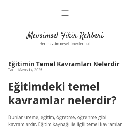
menüyü
Anasayfa
aç
Gizlilik Politikası
Mevsimsel Fikir Rehberi
Yasal Uyarı
Her mevsim neşeli öneriler bul!
Hakkımızda
Eğitimin Temel Kavramları Nelerdir
Tarih: Mayıs 14, 2025
Eğitimdeki temel
kavramlar nelerdir?
Bunlar üreme, eğitim, öğretme, öğrenme gibi
kavramlardır. Eğitim kaynağı ile ilgili temel kavramlar