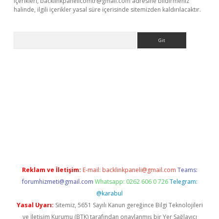
içerikleri,
backlinkpanelicomtr@gmail.com
adresine bildirmeniz
halinde, ilgili içerikler yasal süre içerisinde sitemizden kaldırılacaktır.
Arama
betci
Reklam ve İletişim:
E-mail:
backlinkpaneli@gmail.com
Teams:
forumhizmeti@gmail.com
Whatsapp: 0262 606 0 726
Telegram:
@karabul
Yasal Uyarı:
Sitemiz, 5651 Sayılı Kanun gereğince Bilgi Teknolojileri
ve İletişim Kurumu (BTK) tarafından onaylanmış bir Yer Sağlayıcı