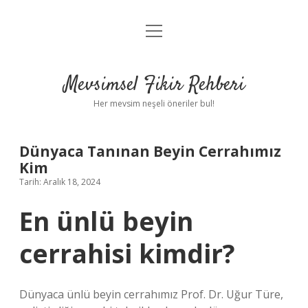
menüyü
Anasayfa
aç
Gizlilik Politikası
Mevsimsel Fikir Rehberi
Yasal Uyarı
Her mevsim neşeli öneriler bul!
Hakkımızda
Dünyaca Tanınan Beyin Cerrahımız
Kim
Tarih: Aralık 18, 2024
En ünlü beyin
cerrahisi kimdir?
Dünyaca ünlü beyin cerrahımız Prof. Dr. Uğur Türe,