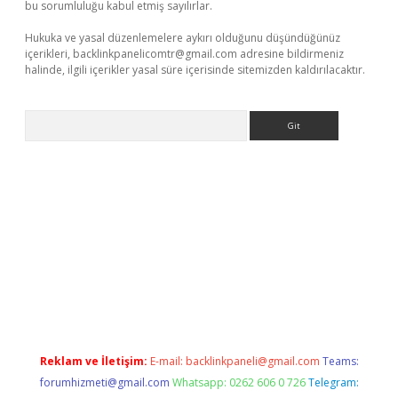
bu sorumluluğu kabul etmiş sayılırlar.
Hukuka ve yasal düzenlemelere aykırı olduğunu düşündüğünüz
içerikleri,
backlinkpanelicomtr@gmail.com
adresine bildirmeniz
halinde, ilgili içerikler yasal süre içerisinde sitemizden kaldırılacaktır.
Arama
ci
Reklam ve İletişim:
E-mail:
backlinkpaneli@gmail.com
Teams:
forumhizmeti@gmail.com
Whatsapp: 0262 606 0 726
Telegram: