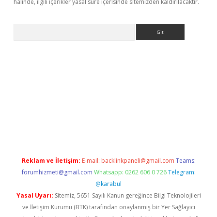
halinde, ilgili içerikler yasal süre içerisinde sitemizden kaldırılacaktır.
Arama
i
Reklam ve İletişim:
E-mail:
backlinkpaneli@gmail.com
Teams:
forumhizmeti@gmail.com
Whatsapp: 0262 606 0 726
Telegram:
@karabul
Yasal Uyarı:
Sitemiz, 5651 Sayılı Kanun gereğince Bilgi Teknolojileri
ve İletişim Kurumu (BTK) tarafından onaylanmış bir Yer Sağlayıcı