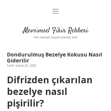
menüyü
Anasayfa
aç
Gizlilik Politikası
Mevsimsel Fikir Rehberi
Yasal Uyarı
Her mevsim neşeli öneriler bul!
Hakkımızda
Dondurulmuş Bezelye Kokusu Nasıl
Giderilir
Tarih: Şubat 23, 2025
Difrizden çıkarılan
bezelye nasıl
pişirilir?