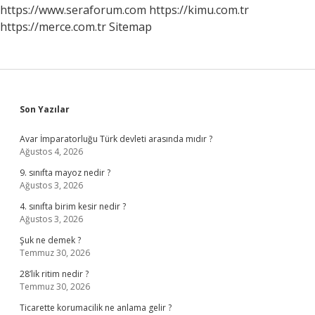
https://www.seraforum.com
https://kimu.com.tr
https://merce.com.tr
Sitemap
Sidebar
Son Yazılar
Avar İmparatorluğu Türk devleti arasında mıdır ?
Ağustos 4, 2026
9. sınıfta mayoz nedir ?
Ağustos 3, 2026
4. sınıfta birim kesir nedir ?
Ağustos 3, 2026
Şuk ne demek ?
Temmuz 30, 2026
28’lik ritim nedir ?
Temmuz 30, 2026
Ticarette korumacilik ne anlama gelir ?