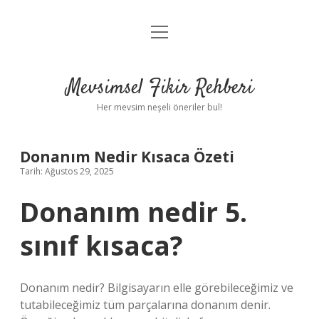
menüyü
Anasayfa
aç
Gizlilik Politikası
Mevsimsel Fikir Rehberi
Yasal Uyarı
Her mevsim neşeli öneriler bul!
Hakkımızda
Donanım Nedir Kısaca Özeti
Tarih: Ağustos 29, 2025
Donanım nedir 5.
sınıf kısaca?
Donanım nedir? Bilgisayarın elle görebileceğimiz ve
tutabileceğimiz tüm parçalarına donanım denir.