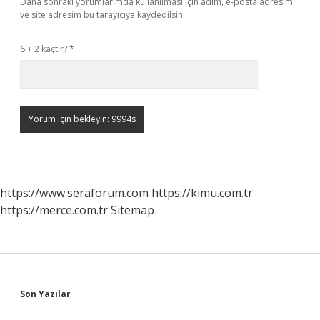
Daha sonraki yorumlarımda kullanılması için adım, e-posta adresim
ve site adresim bu tarayıcıya kaydedilsin.
6 + 2 kaçtır?
*
https://www.seraforum.com
https://kimu.com.tr
https://merce.com.tr
Sitemap
Sidebar
Son Yazılar