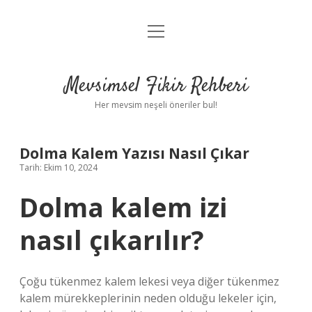
menüyü
Anasayfa
aç
Gizlilik Politikası
Mevsimsel Fikir Rehberi
Yasal Uyarı
Her mevsim neşeli öneriler bul!
Hakkımızda
Dolma Kalem Yazısı Nasıl Çıkar
Tarih: Ekim 10, 2024
Dolma kalem izi
nasıl çıkarılır?
Çoğu tükenmez kalem lekesi veya diğer tükenmez
kalem mürekkeplerinin neden olduğu lekeler için,