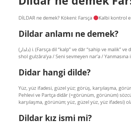
Dildar ne demek Far
DİLDAR ne demek? Kökeni: Farsça
Kalbi kontrol e
Dildar anlamı ne demek?
(ﺩﻟﺪﺍﺭ) i. (Farsça dil “kalp” ve dār “sahip ve malik” ve dil-dār) Kalbini kendine bağlayan sevgili: Dildâr’a / Bülbülem
shol gulzâra’ya / Seni sevmeyen nar’a / Yanmasına izi
Didar hangi dilde?
Yüz, yüz ifadesi, güzel yüz; görüş, karşılaşma, gö
Pehlevi ve Partça didār (=görünüm, görünüm) sözc
karşılaşma, görünüm; yüz, güzel yüz, yüz ifadesi) ola
Dildar kız ismi mi?