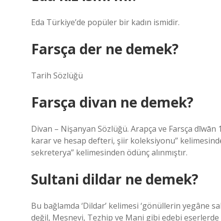
Eda Türkiye’de popüler bir kadın ismidir.
Farsça der ne demek?
Tarih Sözlüğü
Farsça divan ne demek?
Divan – Nişanyan Sözlüğü. Arapça ve Farsça dīwān ديوان “1. “Hükümdarın danışma meclisi, 2. Kitap, özellikle resmi
karar ve hesap defteri, şiir koleksiyonu” kelimesinden 
sekreterya” kelimesinden ödünç alınmıştır.
Sultani dildar ne demek?
Bu bağlamda ‘Dildar’ kelimesi ‘gönüllerin yegâne sah
değil, Mesnevi, Tezhip ve Mani gibi edebi eserlerde d