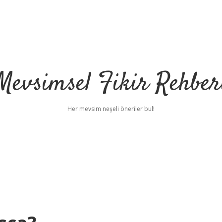
Mevsimsel Fikir Rehber
Her mevsim neşeli öneriler bul!