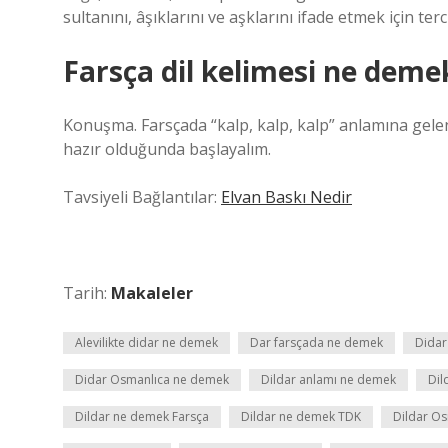
sultanını, âşıklarını ve aşklarını ifade etmek için terc
Farsça dil kelimesi ne deme
Konuşma. Farsçada “kalp, kalp, kalp” anlamına gelen 
hazır olduğunda başlayalım.
Tavsiyeli Bağlantılar:
Elvan Baskı Nedir
Tarih:
Makaleler
Alevilikte didar ne demek
Dar farsçada ne demek
Didar
Didar Osmanlıca ne demek
Dildar anlamı ne demek
Dil
Dildar ne demek Farsça
Dildar ne demek TDK
Dildar O