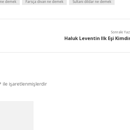
i ne demek
Farsça divan ne demek
Sultani dildar ne demek
Sonraki Yaz
Haluk Leventin Ilk Eşi Kimdi
*
ile işaretlenmişlerdir