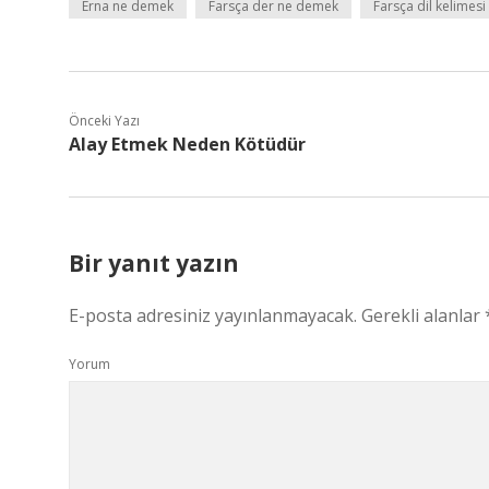
Erna ne demek
Farsça der ne demek
Farsça dil kelimes
Önceki Yazı
Alay Etmek Neden Kötüdür
Bir yanıt yazın
E-posta adresiniz yayınlanmayacak.
Gerekli alanlar
Yorum