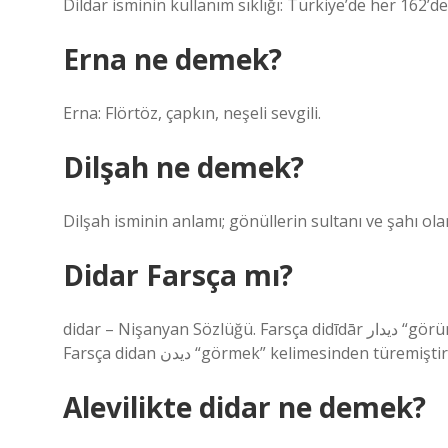
Dildar isminin kullanım sıklığı: Türkiye’de her 162’de 
Erna ne demek?
Erna: Flörtöz, çapkın, neşeli sevgili.
Dilşah ne demek?
Dilşah isminin anlamı; gönüllerin sultanı ve şahı ol
Didar Farsça mı?
didar – Nişanyan Sözlüğü. Farsça didīdār دیدار “görüntü, benzerlik, yüz” kelimesinden bir alıntıdır. Bu kelime
Farsça didan دیدن “görmek” kelimesinden türemiştir
Alevilikte didar ne demek?