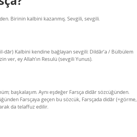
sça?
den. Birinin kalbini kazanmış. Sevgili, sevgili.
n ver, ey Allah’ın Resulü (sevgili Yunus).
rünüm; başkalaşım. Aynı eşdeğer Farsça didār sözcüğünden.
üğünden Farsçaya geçen bu sözcük, Farsçada didār (=görme,
rak da telaffuz edilir.