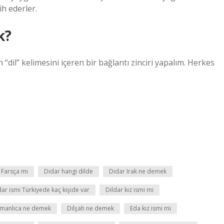
ih ederler.
k?
“dil” kelimesini içeren bir bağlantı zinciri yapalım. Herkes
 Farsça mı
Didar hangi dilde
Didar Irak ne demek
dar ismi Türkiyede kaç kişide var
Dildar kız ismi mi
smanlıca ne demek
Dilşah ne demek
Eda kız ismi mi