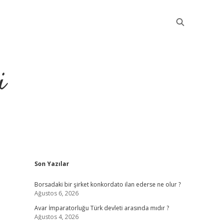
i
Sidebar
Son Yazılar
betci
Borsadaki bir şirket konkordato ilan ederse ne olur ?
Ağustos 6, 2026
Avar İmparatorluğu Türk devleti arasında mıdır ?
Ağustos 4, 2026