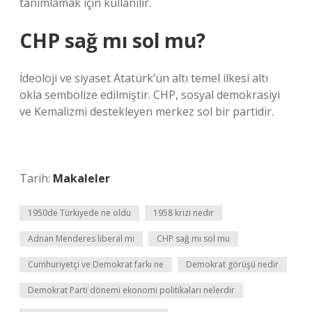
tanımlamak için kullanılır.
CHP sağ mı sol mu?
İdeoloji ve siyaset Atatürk’ün altı temel ilkesi altı
okla sembolize edilmiştir. CHP, sosyal demokrasiyi
ve Kemalizmi destekleyen merkez sol bir partidir.
Tarih:
Makaleler
1950de Türkiyede ne oldu
1958 krizi nedir
Adnan Menderes liberal mi
CHP sağ mı sol mu
Cumhuriyetçi ve Demokrat farkı ne
Demokrat görüşü nedir
Demokrat Parti dönemi ekonomi politikaları nelerdir