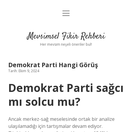
menüyü
Anasayfa
aç
Gizlilik Politikası
Mevsimsel Fikir Rehberi
Yasal Uyarı
Her mevsim neşeli öneriler bul!
Hakkımızda
Demokrat Parti Hangi Görüş
Tarih: Ekim 9, 2024
Demokrat Parti sağcı
mı solcu mu?
Ancak merkez-sağ meselesinde ortak bir analize
ulaşılamadığı için tartışmalar devam ediyor.