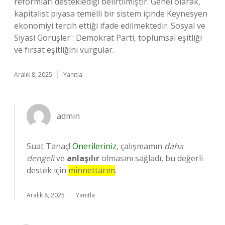
reformları desteklediği belirtilmiştir. Genel olarak,
kapitalist piyasa temelli bir sistem içinde Keynesyen
ekonomiyi tercih ettiği ifade edilmektedir. Sosyal ve
Siyasi Görüşler : Demokrat Parti, toplumsal eşitliği
ve fırsat eşitliğini vurgular.
Aralık 8, 2025
Yanıtla
admin
Suat Tanaç!
Önerileriniz
, çalışmamın
daha
dengeli
ve
anlaşılır
olmasını sağladı, bu değerli
destek için
minnettarım
.
Aralık 8, 2025
Yanıtla