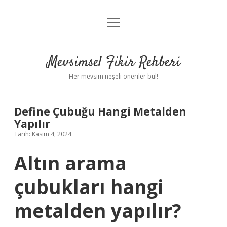
menüyü
Anasayfa
aç
Gizlilik Politikası
Mevsimsel Fikir Rehberi
Yasal Uyarı
Her mevsim neşeli öneriler bul!
Hakkımızda
Define Çubuğu Hangi Metalden
Yapılır
Tarih: Kasım 4, 2024
Altın arama
çubukları hangi
metalden yapılır?