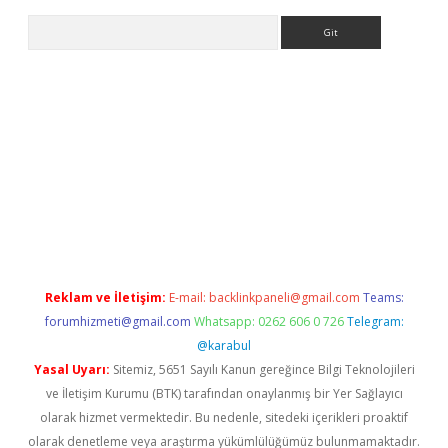
Arama
i
Reklam ve İletişim:
E-mail:
backlinkpaneli@gmail.com
Teams:
forumhizmeti@gmail.com
Whatsapp: 0262 606 0 726
Telegram:
@karabul
Yasal Uyarı:
Sitemiz, 5651 Sayılı Kanun gereğince Bilgi Teknolojileri
ve İletişim Kurumu (BTK) tarafından onaylanmış bir Yer Sağlayıcı
olarak hizmet vermektedir. Bu nedenle, sitedeki içerikleri proaktif
olarak denetleme veya araştırma yükümlülüğümüz bulunmamaktadır.