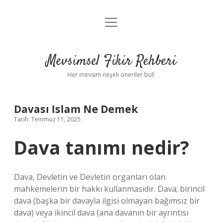
menüyü
Anasayfa
aç
Gizlilik Politikası
Mevsimsel Fikir Rehberi
Yasal Uyarı
Her mevsim neşeli öneriler bul!
Hakkımızda
Davası Islam Ne Demek
Tarih: Temmuz 11, 2025
Dava tanımı nedir?
Dava, Devletin ve Devletin organları olan
mahkemelerin bir hakkı kullanmasıdır. Dava; birincil
dava (başka bir davayla ilgisi olmayan bağımsız bir
dava) veya ikincil dava (ana davanın bir ayrıntısı