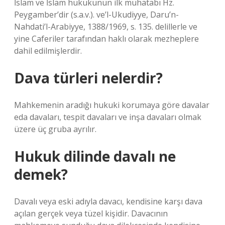
İslam ve İslam hukukunun ilk muhatabı Hz.
Peygamber’dir (s.a.v.). ve’l-Ukudiyye, Daru’n-
Nahdati’l-Arabiyye, 1388/1969, s. 135. delillerle ve
yine Caferiler tarafından haklı olarak mezheplere
dahil edilmişlerdir.
Dava türleri nelerdir?
Mahkemenin aradığı hukuki korumaya göre davalar
eda davaları, tespit davaları ve inşa davaları olmak
üzere üç gruba ayrılır.
Hukuk dilinde davalı ne
demek?
Davalı veya eski adıyla davacı, kendisine karşı dava
açılan gerçek veya tüzel kişidir. Davacının