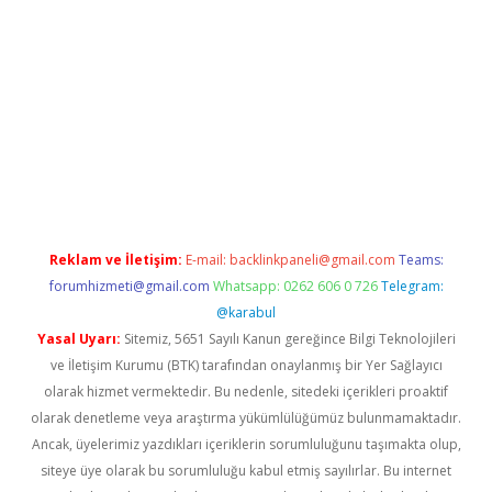
tci
Reklam ve İletişim:
E-mail:
backlinkpaneli@gmail.com
Teams:
forumhizmeti@gmail.com
Whatsapp: 0262 606 0 726
Telegram:
@karabul
Yasal Uyarı:
Sitemiz, 5651 Sayılı Kanun gereğince Bilgi Teknolojileri
ve İletişim Kurumu (BTK) tarafından onaylanmış bir Yer Sağlayıcı
olarak hizmet vermektedir. Bu nedenle, sitedeki içerikleri proaktif
olarak denetleme veya araştırma yükümlülüğümüz bulunmamaktadır.
Ancak, üyelerimiz yazdıkları içeriklerin sorumluluğunu taşımakta olup,
siteye üye olarak bu sorumluluğu kabul etmiş sayılırlar. Bu internet