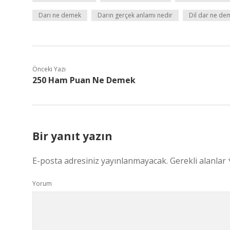
Darı ne demek
Darın gerçek anlamı nedir
Dil dar ne de
Önceki Yazı
250 Ham Puan Ne Demek
Bir yanıt yazın
E-posta adresiniz yayınlanmayacak.
Gerekli alanlar
Yorum