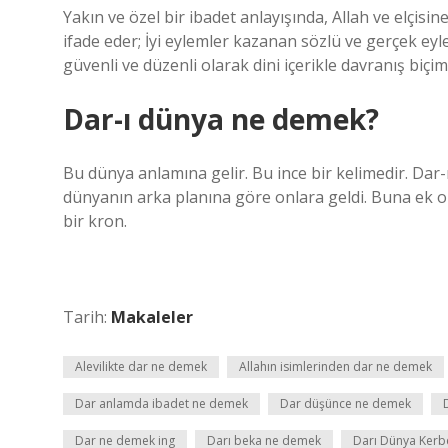
Yakın ve özel bir ibadet anlayışında, Allah ve elçisi
ifade eder; İyi eylemler kazanan sözlü ve gerçek eyl
güvenli ve düzenli olarak dini içerikle davranış biçiml
Dar-ı dünya ne demek?
Bu dünya anlamına gelir. Bu ince bir kelimedir. Dar
dünyanın arka planına göre onlara geldi. Buna ek ola
bir kron.
Tarih:
Makaleler
Alevilikte dar ne demek
Allahın isimlerinden dar ne demek
Dar anlamda ibadet ne demek
Dar düşünce ne demek
Dar ne demek ing
Darı beka ne demek
Darı Dünya Kerb