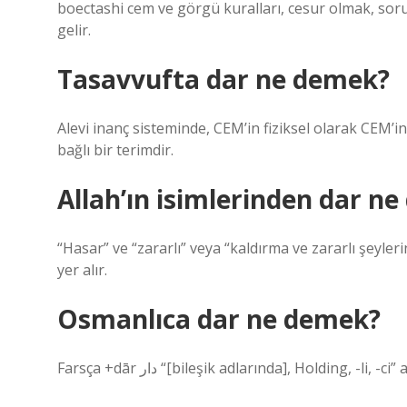
boectashi cem ve görgü kuralları, cesur olmak, so
gelir.
Tasavvufta dar ne demek?
Alevi inanç sisteminde, CEM’in fiziksel olarak CEM’
bağlı bir terimdir.
Allah’ın isimlerinden dar n
“Hasar” ve “zararlı” veya “kaldırma ve zararlı şeyle
yer alır.
Osmanlıca dar ne demek?
Farsça +dār دار “[bileşik adlarında], Holding, -li, -ci