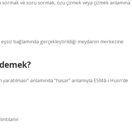
ru sormak ve soru sormak, özü çizmek veya çizmek anlamına
in eşsiz bağlamında gerçekleştirildiği meydanın merkezine
e demek?
rin yaratılması” anlamında “hasar” anlamıyla ESMâ-i Hüsn’de
” alıntılanır.