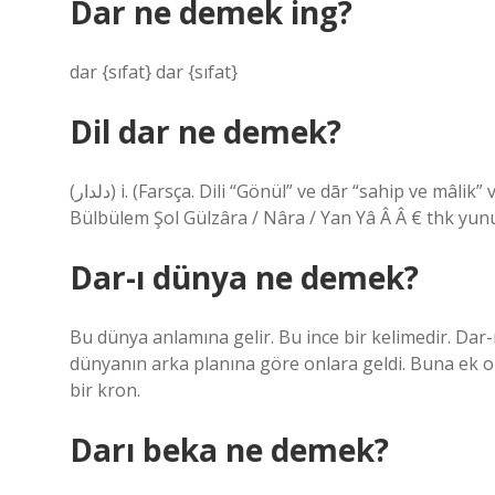
Dar ne demek ing?
dar {sıfat} dar {sıfat}
Dil dar ne demek?
(ﺩﻟﺪﺍﺭ) i. (Farsça. Dili “Gönül” ve dār “sahip ve mâlik” ve dil-dār) Kalbin kendisini bağlayan kişi: Ol Dildâra /
Bülbülem Şol Gülzâra / Nâra / Yan Yâ Â Â € thk yunu
Dar-ı dünya ne demek?
Bu dünya anlamına gelir. Bu ince bir kelimedir. Dar
dünyanın arka planına göre onlara geldi. Buna ek ola
bir kron.
Darı beka ne demek?