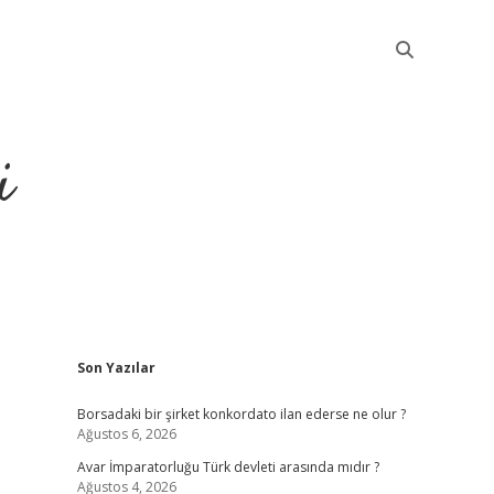
i
Sidebar
Son Yazılar
betci
Borsadaki bir şirket konkordato ilan ederse ne olur ?
Ağustos 6, 2026
Avar İmparatorluğu Türk devleti arasında mıdır ?
Ağustos 4, 2026