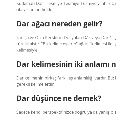
Kudeman Dar -Tesmiye Tesmiye Tesmiye’yi ahiret, so
olarak adlandırıldı.
Dar ağacı nereden gelir?
Farsça ve Orta Perslerin Dosyaları Dār veya Dar دار “1. Ağaç 2. çağrı, çapraz, yürütme ağacı kelimesinden
türetilmiştir. “Bu kelime eşlerin“ ağacı ”kelimesi ile
kelimesiyle.
Dar kelimesinin iki anlamı n
Dar kelimenin birkaç farklı eş anlamlılığı vardır. Bu
gerekli kelimelerdir.
Dar düşünce ne demek?
Sadece kendi perspektifinizde doğru ya da yanlış o