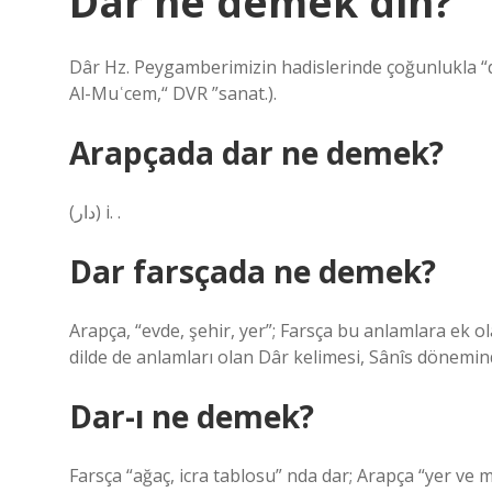
Dar ne demek din?
Dâr Hz. Peygamberimizin hadislerinde çoğunlukla “da
Al-Muʿcem,“ DVR ”sanat.).
Arapçada dar ne demek?
(ﺩﺍﺭ) i. .
Dar farsçada ne demek?
Arapça, “evde, şehir, yer”; Farsça bu anlamlara ek ol
dilde de anlamları olan Dâr kelimesi, Sânîs dönemind
Dar-ı ne demek?
Farsça “ağaç, icra tablosu” nda dar; Arapça “yer ve m