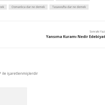
mek
Osmanlıca dar ne demek
Tasavvufta dar ne demek
Sonraki Yaz
Yansıma Kuramı Nedir Edebiya
*
ile işaretlenmişlerdir