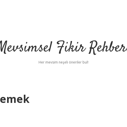
Mevsimsel Fikir Rehber
Her mevsim neşeli öneriler bul!
Demek