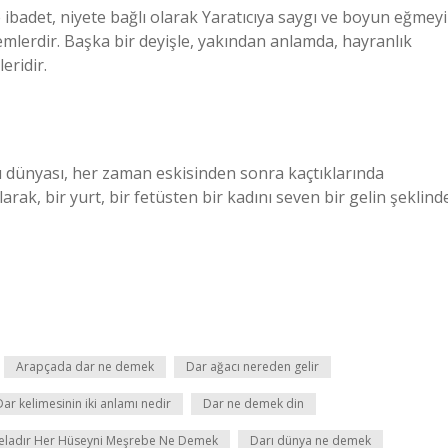
ne ibadet, niyete bağlı olarak Yaratıcıya saygı ve boyun eğmeyi
emlerdir. Başka bir deyişle, yakından anlamda, hayranlık
eridir.
-ı dünyası, her zaman eskisinden sonra kaçtıklarında
rak, bir yurt, bir fetüsten bir kadını seven bir gelin şeklind
Arapçada dar ne demek
Dar ağacı nereden gelir
Dar kelimesinin iki anlamı nedir
Dar ne demek din
eladır Her Hüseyni Meşrebe Ne Demek
Darı dünya ne demek