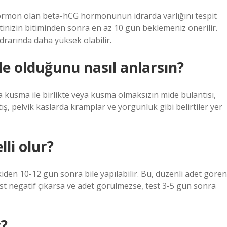
ir hormon olan beta-hCG hormonunun idrarda varlığını tespit
tinizin bitiminden sonra en az 10 gün beklemeniz önerilir.
arında daha yüksek olabilir.
 olduğunu nasıl anlarsın?
a kusma ile birlikte veya kusma olmaksızın mide bulantısı,
rtış, pelvik kaslarda kramplar ve yorgunluk gibi belirtiler yer
li olur?
kiden 10-12 gün sonra bile yapılabilir. Bu, düzenli adet gören
test negatif çıkarsa ve adet görülmezse, test 3-5 gün sonra
r?