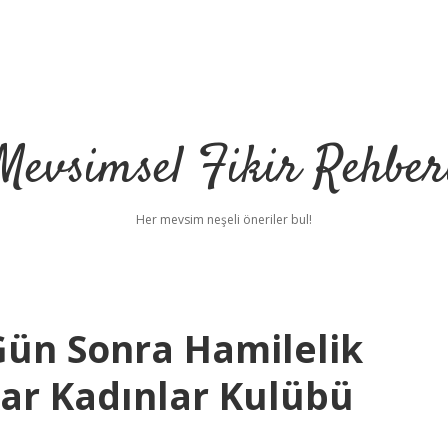
Mevsimsel Fikir Rehber
Her mevsim neşeli öneriler bul!
 Gün Sonra Hamilelik
ıkar Kadınlar Kulübü