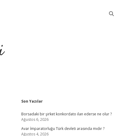
i
Sidebar
Son Yazılar
betci
Borsadaki bir şirket konkordato ilan ederse ne olur ?
Ağustos 6, 2026
Avar İmparatorluğu Türk devleti arasında mıdır ?
Ağustos 4, 2026