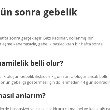
 gün sonra gebelik
 hafta sonra gerçekleşir. Bazı kadınlar, döllenmiş bir
leşme kanamasıyla, gebelik başladıktan bir hafta sonra
milelik belli olur?
k oluşur. Gebelik ilişkiden 7 gün sonra oluşur ancak belli
sonun gebeliği göstermesi için döllenmeden 14 gün sonradır
asıl anlarım?
e hassasiyet ve şişlik, sık idrara çıkma, bel ve kasık ağrısı