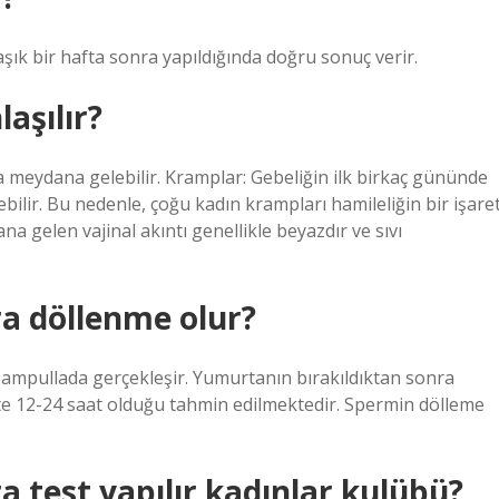
aşık bir hafta sonra yapıldığında doğru sonuç verir.
laşılır?
 meydana gelebilir. Kramplar: Gebeliğin ilk birkaç gününde
lir. Bu nedenle, çoğu kadın krampları hamileliğin bir işaret
na gelen vajinal akıntı genellikle beyazdır ve sıvı
ra döllenme olur?
mpullada gerçekleşir. Yumurtanın bırakıldıktan sonra
kte 12-24 saat olduğu tahmin edilmektedir. Spermin dölleme
ra test yapılır kadınlar kulübü?