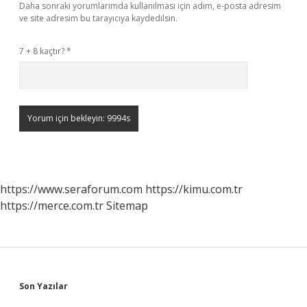
Daha sonraki yorumlarımda kullanılması için adım, e-posta adresim
ve site adresim bu tarayıcıya kaydedilsin.
7 + 8 kaçtır?
*
https://www.seraforum.com
https://kimu.com.tr
https://merce.com.tr
Sitemap
Sidebar
Son Yazılar