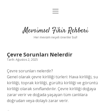
menüyü
Anasayfa
aç
Gizlilik Politikası
Mevsimsel Fikir Rehberi
Yasal Uyarı
Her mevsim neşeli öneriler bul!
Hakkımızda
Çevre Sorunları Nelerdir
Tarih: Ağustos 2, 2025
Çevre sorunları nelerdir?
Genel olarak çevre kirliliği türleri: Hava kirliliği, su
kirliliği, toprak kirliliği, gürültü kirliliği ve görüntü
kirliliği olarak sınıflandırılır. Çevre kirliliği doğaya
zarar verir ve doğada yaşayan tüm canlılara
doğrudan veya dolaylı zarar verir.