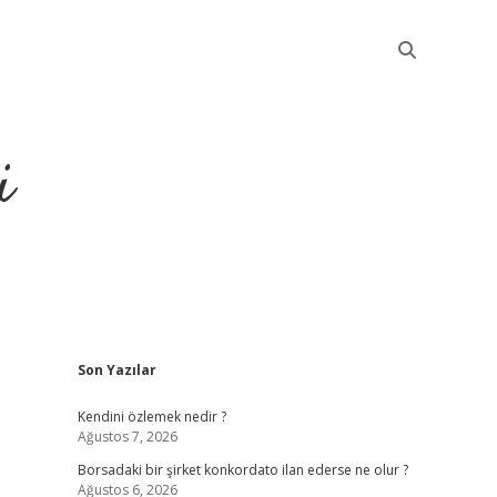
i
Sidebar
Son Yazılar
betci
Kendini özlemek nedir ?
Ağustos 7, 2026
Borsadaki bir şirket konkordato ilan ederse ne olur ?
Ağustos 6, 2026