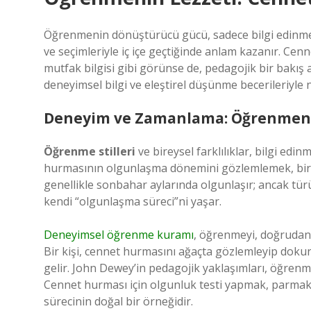
Öğrenmenin dönüştürücü gücü, sadece bilgi edinmekle
ve seçimleriyle iç içe geçtiğinde anlam kazanır. Ce
mutfak bilgisi gibi görünse de, pedagojik bir bakış 
deneyimsel bilgi ve eleştirel düşünme becerileriyle n
Deneyim ve Zamanlama: Öğrenmeni
Öğrenme stilleri
ve bireysel farklılıklar, bilgi ed
hurmasının olgunlaşma dönemini gözlemlemek, bir 
genellikle sonbahar aylarında olgunlaşır; ancak türü
kendi “olgunlaşma süreci”ni yaşar.
Deneyimsel öğrenme kuramı
, öğrenmeyi, doğrudan 
Bir kişi, cennet hurmasını ağaçta gözlemleyip dokun
gelir. John Dewey’in pedagojik yaklaşımları, öğren
Cennet hurması için olgunluk testi yapmak, parma
sürecinin doğal bir örneğidir.