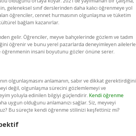
tlu olduğunu ortaya koyar. 2021’de yayımlanan bir çalışma,
, geleneksel sınıf derslerinden daha kalıcı öğrenmeye yol
i alan öğrenciler, cennet hurmasının olgunlaşma ve tüketim
ültürel bağlam kazanırlar.
finden gelir. Öğrenciler, meyve bahçelerinde gözlem ve tadım
ni öğrenir ve bunu yerel pazarlarda deneyimleyen ailelerle
 ve öğrenmenin insani boyutunu gözler önüne serer.
ın olgunlaşmasını anlamanın, sabır ve dikkat gerektirdiğini
eyi değil, olgunlaşma sürecini gözlemlemeyi ve
yim yoluyla edinilen bilgiyi güçlendirir.
Kendi öğrenme
daha uygun olduğunu anlamanızı sağlar. Siz, meyveyi
z? Bu süreçte kendi öğrenme stilinizi keşfettiniz mi?
pektif