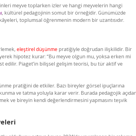
inleri meyve toplarken izler ve hangi meyvelerin hangi
ı
, kültürel pedagojinin somut bir örneğidir. Günümüzde
kâyeleri, toplumsal öğrenmenin modern bir uzantısıdır.
rlemek,
eleştirel düşünme
pratiğiyle doğrudan ilişkilidir. Bir
eyerek hipotez kurar: “Bu meyve olgun mu, yoksa erken mi
ilir. Piaget’in bilişsel gelişim teorisi, bu tür aktif ve
şünme pratiğini de etkiler. Bazı bireyler görsel ipuçlarına
kunma ve tatma yoluyla karar verir. Burada pedagojik açıda
emek ve bireyin kendi değerlendirmesini yapmasını teşvik
eleri