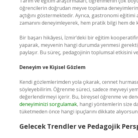
Tarım ve eğitim araştırmaları, öğrenmenin çok boyu
öğrencilerin doğrudan meyve toplama deneyimlerinin
açtığını göstermektedir. Ayrıca, gastronomi eğitim
zamanını deneyimleyerek, hem pratik bilgi hem de k
Bir başarı hikâyesi, İzmir’deki bir eğitim kooperati
yaparak, meyvenin hangi durumda yenmesi gerektiği
paylaşır. Bu süreç, pedagojinin toplumsal etkisini
Deneyim ve Kişisel Gözlem
Kendi gözlemlerimden yola çıkarak, cennet hurmasın
söyleyebilirim. Öğrenme süreci, sadece meyveyi yem
değerlendirmeyi içerir. Bu, bireysel öğrenme ve dene
deneyiminizi sorgulamak
, hangi yöntemlerin size 
tüketmeden önce hangi ipuçlarını dikkate alıyorsunu
Gelecek Trendler ve Pedagojik Pers