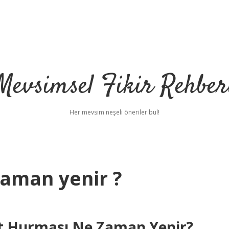
Mevsimsel Fikir Rehber
Her mevsim neşeli öneriler bul!
aman yenir ?
t Hurması Ne Zaman Yenir?