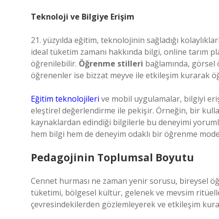
Teknoloji ve Bilgiye Erişim
21. yüzyılda eğitim, teknolojinin sağladığı kolaylıkl
ideal tüketim zamanı hakkında bilgi, online tarım pla
öğrenilebilir.
Öğrenme stilleri
bağlamında, görsel ö
öğrenenler ise bizzat meyve ile etkileşim kurarak öğ
Eğitim teknolojileri
ve mobil uygulamalar, bilgiyi eri
eleştirel değerlendirme ile pekişir. Örneğin, bir kul
kaynaklardan edindiği bilgilerle bu deneyimi yoruml
hem bilgi hem de deneyim odaklı bir öğrenme model
Pedagojinin Toplumsal Boyutu
Cennet hurması ne zaman yenir sorusu, bireysel öğ
tüketimi, bölgesel kültür, gelenek ve mevsim ritüeller
çevresindekilerden gözlemleyerek ve etkileşim kurara