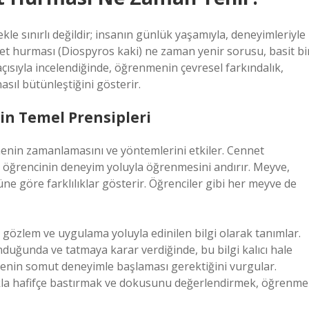
 sınırlı değildir; insanın günlük yaşamıyla, deneyimleriyle
nnet hurması (Diospyros kaki) ne zaman yenir sorusu, basit bi
açısıyla incelendiğinde, öğrenmenin çevresel farkındalık,
asıl bütünleştiğini gösterir.
n Temel Prensipleri
inmenin zamanlamasını ve yöntemlerini etkiler. Cennet
öğrencinin deneyim yoluyla öğrenmesini andırır. Meyve,
ne göre farklılıklar gösterir. Öğrenciler gibi her meyve de
gözlem ve uygulama yoluyla edinilen bilgi olarak tanımlar.
duğunda ve tatmaya karar verdiğinde, bu bilgi kalıcı hale
menin somut deneyimle başlaması gerektiğini vurgular.
kla hafifçe bastırmak ve dokusunu değerlendirmek, öğrenme