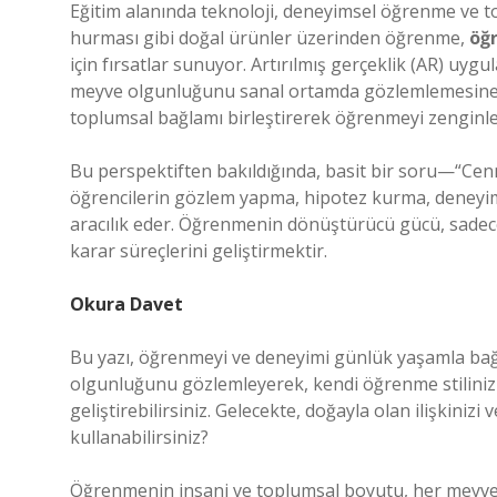
Eğitim alanında teknoloji, deneyimsel öğrenme ve t
hurması gibi doğal ürünler üzerinden öğrenme,
öğr
için fırsatlar sunuyor. Artırılmış gerçeklik (AR) uygu
meyve olgunluğunu sanal ortamda gözlemlemesine
toplumsal bağlamı birleştirerek öğrenmeyi zenginle
Bu perspektiften bakıldığında, basit bir soru—“C
öğrencilerin gözlem yapma, hipotez kurma, deneyiml
aracılık eder. Öğrenmenin dönüştürücü gücü, sadec
karar süreçlerini geliştirmektir.
Okura Davet
Bu yazı, öğrenmeyi ve deneyimi günlük yaşamla bağla
olgunluğunu gözlemleyerek, kendi öğrenme stilinizi t
geliştirebilirsiniz. Gelecekte, doğayla olan ilişkinizi
kullanabilirsiniz?
Öğrenmenin insani ve toplumsal boyutu, her meyve