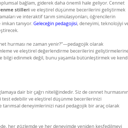
oplumsal bağlam, giderek daha önemli hale geliyor. Cennet
enme stilleri
ve eleştirel düşünme becerilerini geliştirmek
lamaları ve interaktif tarım simülasyonları, öğrencilerin
 imkan tanıyor.
Geleceğin pedagojisi
, deneyimi, teknolojiyi v
ştirecek.
ennet hurması ne zaman yenir?”—pedagojik olarak
eme ve eleştirel değerlendirme becerilerini geliştirmelerin
e bilgi edinmek değil, bunu yaşamla bütünleştirmek ve kend
maya dair bir çağrı niteliğindedir. Siz de cennet hurmasını
est edebilir ve eleştirel düşünme becerilerinizi
 ve tarımsal deneyimlerinizi nasıl pedagojik bir araç olarak
de, her gözlemde ve her deneyimde yeniden keşfedilmeyi