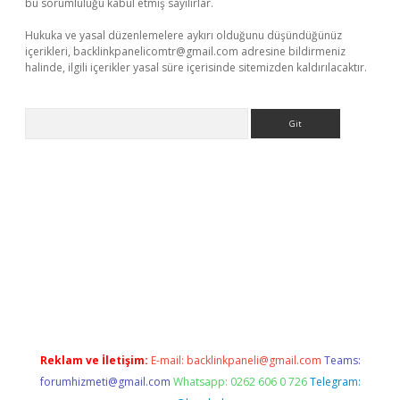
bu sorumluluğu kabul etmiş sayılırlar.
Hukuka ve yasal düzenlemelere aykırı olduğunu düşündüğünüz
içerikleri,
backlinkpanelicomtr@gmail.com
adresine bildirmeniz
halinde, ilgili içerikler yasal süre içerisinde sitemizden kaldırılacaktır.
Arama
i
Reklam ve İletişim:
E-mail:
backlinkpaneli@gmail.com
Teams:
forumhizmeti@gmail.com
Whatsapp: 0262 606 0 726
Telegram: