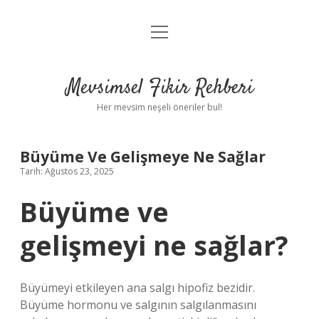
menüyü
Anasayfa
aç
Gizlilik Politikası
Mevsimsel Fikir Rehberi
Yasal Uyarı
Her mevsim neşeli öneriler bul!
Hakkımızda
Büyüme Ve Gelişmeye Ne Sağlar
Tarih: Ağustos 23, 2025
Büyüme ve
gelişmeyi ne sağlar?
Büyümeyi etkileyen ana salgı hipofiz bezidir.
Büyüme hormonu ve salgının salgılanmasını