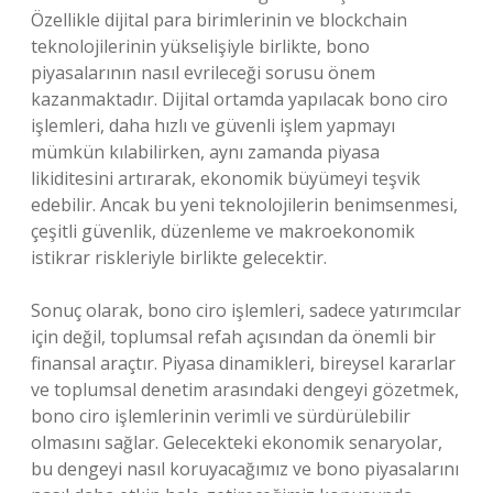
Özellikle dijital para birimlerinin ve blockchain
teknolojilerinin yükselişiyle birlikte, bono
piyasalarının nasıl evrileceği sorusu önem
kazanmaktadır. Dijital ortamda yapılacak bono ciro
işlemleri, daha hızlı ve güvenli işlem yapmayı
mümkün kılabilirken, aynı zamanda piyasa
likiditesini artırarak, ekonomik büyümeyi teşvik
edebilir. Ancak bu yeni teknolojilerin benimsenmesi,
çeşitli güvenlik, düzenleme ve makroekonomik
istikrar riskleriyle birlikte gelecektir.
Sonuç olarak, bono ciro işlemleri, sadece yatırımcılar
için değil, toplumsal refah açısından da önemli bir
finansal araçtır. Piyasa dinamikleri, bireysel kararlar
ve toplumsal denetim arasındaki dengeyi gözetmek,
bono ciro işlemlerinin verimli ve sürdürülebilir
olmasını sağlar. Gelecekteki ekonomik senaryolar,
bu dengeyi nasıl koruyacağımız ve bono piyasalarını