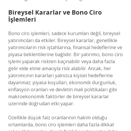
Bireysel Kararlar ve Bono Ciro
İşlemleri
Bono ciro işlemleri, sadece kurumları değil, bireysel
yatırımcıları da etkiler. Bireysel kararlar, genellikle
yatırımcıların risk iştahlarına, finansal hedeflerine ve
piyasa beklentilerine bağlıdır. Bir yatırımcı, bono ciro
işlemi yaparak riskten kaçınabilir veya daha fazla
gelir elde etme amacıyla risk alabilir. Ancak, her
yatırımcının kararları yalnızca kişisel hedeflerine
dayanmaz; piyasa koşulları, ekonomik durgunluk,
enflasyon oranları ve devletin mali politikaları gibi
makroekonomik faktörler de bireysel kararlar
üzerinde doğrudan etki yapar.
Özellikle düşük faiz oranlarının hakim olduğu
ortamlarda, bono ciro işlemleri daha fazla dikkat