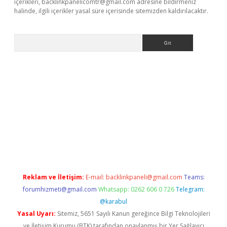
içerikleri,
backlinkpanelicomtr@gmail.com
adresine bildirmeniz
halinde, ilgili içerikler yasal süre içerisinde sitemizden kaldırılacaktır.
Arama
betci
Reklam ve İletişim:
E-mail:
backlinkpaneli@gmail.com
Teams:
forumhizmeti@gmail.com
Whatsapp: 0262 606 0 726
Telegram:
@karabul
Yasal Uyarı:
Sitemiz, 5651 Sayılı Kanun gereğince Bilgi Teknolojileri
ve İletişim Kurumu (BTK) tarafından onaylanmış bir Yer Sağlayıcı