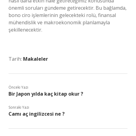
nasıl daha etkin hale getireceğimiz konusunda
önemli soruları gündeme getirecektir. Bu bağlamda,
bono ciro işlemlerinin gelecekteki rolü, finansal
mühendislik ve makroekonomik planlamayla
şekillenecektir.
Tarih:
Makaleler
Önceki Yazı
Bir Japon yılda kaç kitap okur ?
Sonraki Yazı
Camı aç ingilizcesi ne ?