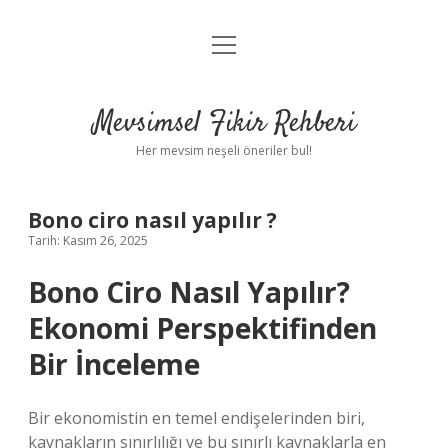
menüyü
Anasayfa
aç
Gizlilik Politikası
Mevsimsel Fikir Rehberi
Yasal Uyarı
Her mevsim neşeli öneriler bul!
Hakkımızda
Bono ciro nasıl yapılır ?
Tarih: Kasım 26, 2025
Bono Ciro Nasıl Yapılır?
Ekonomi Perspektifinden
Bir İnceleme
Bir ekonomistin en temel endişelerinden biri,
kaynakların sınırlılığı ve bu sınırlı kaynaklarla en