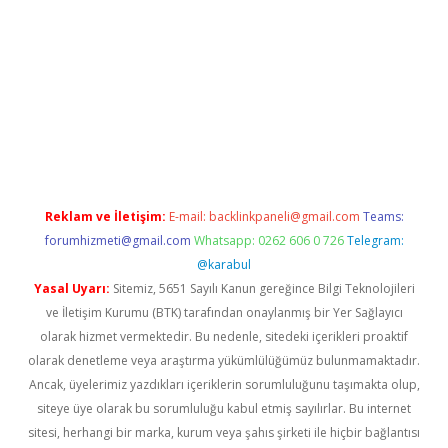
tci
Reklam ve İletişim:
E-mail:
backlinkpaneli@gmail.com
Teams:
forumhizmeti@gmail.com
Whatsapp: 0262 606 0 726
Telegram:
@karabul
Yasal Uyarı:
Sitemiz, 5651 Sayılı Kanun gereğince Bilgi Teknolojileri
ve İletişim Kurumu (BTK) tarafından onaylanmış bir Yer Sağlayıcı
olarak hizmet vermektedir. Bu nedenle, sitedeki içerikleri proaktif
olarak denetleme veya araştırma yükümlülüğümüz bulunmamaktadır.
Ancak, üyelerimiz yazdıkları içeriklerin sorumluluğunu taşımakta olup,
siteye üye olarak bu sorumluluğu kabul etmiş sayılırlar. Bu internet
sitesi, herhangi bir marka, kurum veya şahıs şirketi ile hiçbir bağlantısı