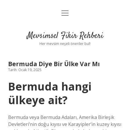
menüyü
Anasayfa
aç
Gizlilik Politikası
Mevsimsel Fikir Rehberi
Yasal Uyarı
Her mevsim neşeli öneriler bul!
Hakkımızda
Bermuda Diye Bir Ülke Var Mı
Tarih: Ocak 19, 2025
Bermuda hangi
ülkeye ait?
Bermuda veya Bermuda Adaları, Amerika Birleşik
Devletleri’nin doğu kıyısı ve Karayipler’in kuzey kıyısı