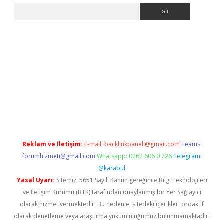
Arama
i
Reklam ve İletişim:
E-mail:
backlinkpaneli@gmail.com
Teams:
forumhizmeti@gmail.com
Whatsapp: 0262 606 0 726
Telegram:
@karabul
Yasal Uyarı:
Sitemiz, 5651 Sayılı Kanun gereğince Bilgi Teknolojileri
ve İletişim Kurumu (BTK) tarafından onaylanmış bir Yer Sağlayıcı
olarak hizmet vermektedir. Bu nedenle, sitedeki içerikleri proaktif
olarak denetleme veya araştırma yükümlülüğümüz bulunmamaktadır.