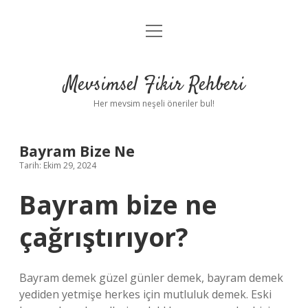
menüyü
Anasayfa
aç
Gizlilik Politikası
Mevsimsel Fikir Rehberi
Yasal Uyarı
Her mevsim neşeli öneriler bul!
Hakkımızda
Bayram Bize Ne
Tarih: Ekim 29, 2024
Bayram bize ne
çağrıştırıyor?
Bayram demek güzel günler demek, bayram demek
yediden yetmişe herkes için mutluluk demek. Eski