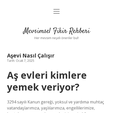
menüyü
Anasayfa
aç
Gizlilik Politikası
Mevsimsel Fikir Rehberi
Yasal Uyarı
Her mevsim neşeli öneriler bul!
Hakkımızda
Aşevi Nasıl Çalışır
Tarih: Ocak 7, 2025
Aş evleri kimlere
yemek veriyor?
3294 sayılı Kanun gereği, yoksul ve yardıma muhtaç
vatandaşlarımıza, yaşlılarımıza, engellilerimize,