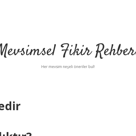
Mevsimsel Fikir Rehber
Her mevsim neşeli öneriler bul!
edir