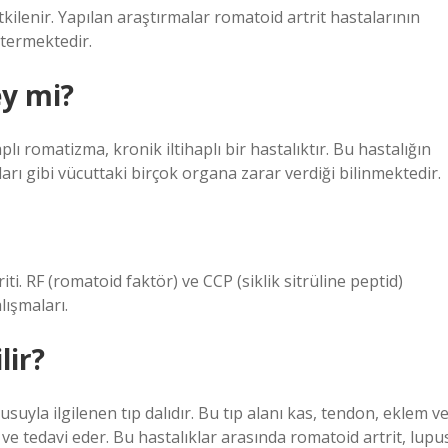
kilenir. Yapılan araştırmalar romatoid artrit hastalarının
stermektedir.
ey mi?
plı romatizma, kronik iltihaplı bir hastalıktır. Bu hastalığın
ları gibi vücuttaki birçok organa zarar verdiği bilinmektedir.
riti. RF (romatoid faktör) ve CCP (siklik sitrüline peptid)
lışmaları.
lir?
suyla ilgilenen tıp dalıdır. Bu tıp alanı kas, tendon, eklem v
 ve tedavi eder. Bu hastalıklar arasında romatoid artrit, lupu