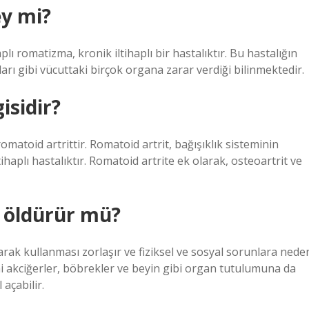
ey mi?
plı romatizma, kronik iltihaplı bir hastalıktır. Bu hastalığın
ları gibi vücuttaki birçok organa zarar verdiği bilinmektedir.
isidir?
omatoid artrittir. Romatoid artrit, bağışıklık sisteminin
tihaplı hastalıktır. Romatoid artrite ek olarak, osteoartrit ve
ı öldürür mü?
rak kullanması zorlaşır ve fiziksel ve sosyal sorunlara nede
yani akciğerler, böbrekler ve beyin gibi organ tutulumuna da
açabilir.