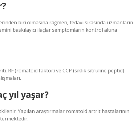
r?
lerinden biri olmasına rağmen, tedavi sırasında uzmanların
temini baskılayıcı ilaçlar semptomların kontrol altına
riti. RF (romatoid faktör) ve CCP (siklik sitrüline peptid)
lışmaları.
ç yıl yaşar?
kilenir. Yapılan araştırmalar romatoid artrit hastalarının
stermektedir.