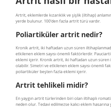
Artrit nasıl bir hasta
Artrit, eklemlerde kızarıklık ve şişlik (iltihap) anlam
yerde bulunur. 100’den fazla artrit türü vardır.
Poliartiküler artrit nedir?
Kronik artrit, iki haftadan uzun süren iltihaplanmadı
etkilenen eklem sayısı önemli faktörlerdir. Pauciartik
eklemi içerir. Kronik artrit, iki haftadan uzun süren
olabilir. Simetri ve etkilenen eklem sayısı önemli fakt
poliartiküler beşten fazla eklemi içerir.
Artrit tehlikeli midir?
En yaygın artrit türlerinden biri olan iltihaplı rom
neden olur. Tedavi edilmezse kalıcı eklem hasarına yo