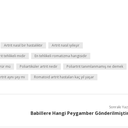
Artrit nasıl bir hastalıktır
Artrit nasıl iyileşir
rit tehlikeli midir
En tehlikeli romatizma hangisidir
ürür mü
Poliartiküler artrit nedir
Poliartrit tanımlanmamış ne demek
trit aynı şey mi
Romatoid artrit hastaları kaç yıl yaşar
Sonraki Yaz
Babillere Hangi Peygamber Gönderilmişti