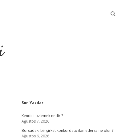
i
Sidebar
Son Yazılar
betci
Kendini özlemek nedir ?
Ağustos 7, 2026
Borsadaki bir şirket konkordato ilan ederse ne olur ?
Ağustos 6, 2026