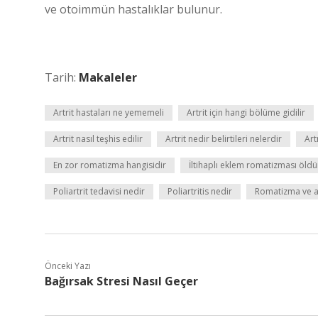
ve otoimmün hastalıklar bulunur.
Tarih:
Makaleler
Artrit hastaları ne yememeli
Artrit için hangi bölüme gidilir
Artrit nasıl teşhis edilir
Artrit nedir belirtileri nelerdir
Art
En zor romatizma hangisidir
İltihaplı eklem romatizması öld
Poliartrit tedavisi nedir
Poliartritis nedir
Romatizma ve ar
Önceki Yazı
Bağırsak Stresi Nasıl Geçer