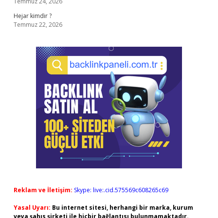
Temmuz 24, 2026
Hejar kimdir ?
Temmuz 22, 2026
Reklam ve İletişim:
Skype: live:.cid.575569c608265c69
Yasal Uyarı:
Bu internet sitesi, herhangi bir marka, kurum
veya şahıs şirketi ile hiçbir bağlantısı bulunmamaktadır.