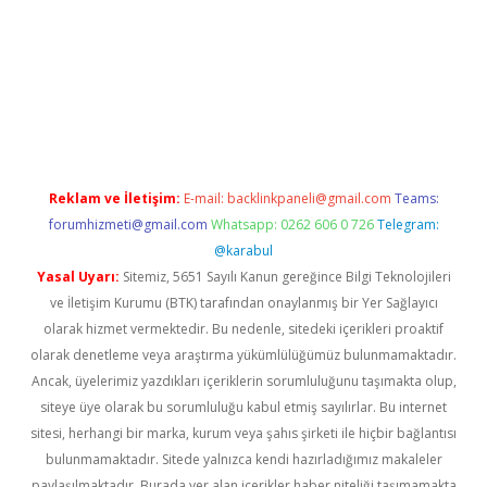
betci
Reklam ve İletişim:
E-mail:
backlinkpaneli@gmail.com
Teams:
forumhizmeti@gmail.com
Whatsapp: 0262 606 0 726
Telegram:
@karabul
Yasal Uyarı:
Sitemiz, 5651 Sayılı Kanun gereğince Bilgi Teknolojileri
ve İletişim Kurumu (BTK) tarafından onaylanmış bir Yer Sağlayıcı
olarak hizmet vermektedir. Bu nedenle, sitedeki içerikleri proaktif
olarak denetleme veya araştırma yükümlülüğümüz bulunmamaktadır.
Ancak, üyelerimiz yazdıkları içeriklerin sorumluluğunu taşımakta olup,
siteye üye olarak bu sorumluluğu kabul etmiş sayılırlar. Bu internet
sitesi, herhangi bir marka, kurum veya şahıs şirketi ile hiçbir bağlantısı
bulunmamaktadır. Sitede yalnızca kendi hazırladığımız makaleler
paylaşılmaktadır. Burada yer alan içerikler haber niteliği taşımamakta