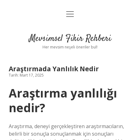
menüyü
Anasayfa
aç
Gizlilik Politikası
Mevsimsel Fikir Rehberi
Yasal Uyarı
Her mevsim neşeli öneriler bul!
Hakkımızda
Araştırmada Yanlılık Nedir
Tarih: Mart 17, 2025
Araştırma yanlılığı
nedir?
Araştırma, deneyi gerçekleştiren araştırmacıların,
belirli bir sonuçla sonuçlanmak için sonuçları