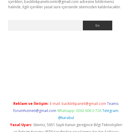
içerikleri,
backlinkpanelicomtr@gmail.com
adresine bildirmeniz
halinde, ilgili içerikler yasal süre içerisinde sitemizden kaldırılacaktır.
Arama
tci
Reklam ve İletişim:
E-mail:
backlinkpaneli@gmail.com
Teams:
forumhizmeti@gmail.com
Whatsapp: 0262 606 0 726
Telegram:
@karabul
Yasal Uyarı:
Sitemiz, 5651 Sayılı Kanun gereğince Bilgi Teknolojileri
ve İletişim Kurumu (BTK) tarafından onaylanmış bir Yer Sağlayıcı