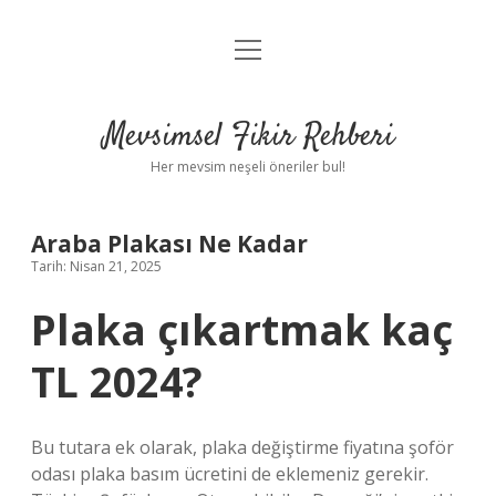
menüyü
Anasayfa
aç
Gizlilik Politikası
Mevsimsel Fikir Rehberi
Yasal Uyarı
Her mevsim neşeli öneriler bul!
Hakkımızda
Araba Plakası Ne Kadar
Tarih: Nisan 21, 2025
Plaka çıkartmak kaç
TL 2024?
Bu tutara ek olarak, plaka değiştirme fiyatına şoför
odası plaka basım ücretini de eklemeniz gerekir.