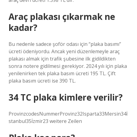
araç devri ücreti 1.398 TL’dir.
Araç plakası çıkarmak ne
kadar?
Bu nedenle sadece şoför odası için “plaka basımı”
ücreti ödeniyordu. Ancak yeni düzenlemeyle araç
plakası almak için trafik şubesine ilk gidildikten
sonra notere gidilmesi gerekiyor. 2024 yılı için plaka
yenilenirken tek plaka basım ücreti 195 TL. Çift
plaka basım ücreti ise 390 TL.
34 TC plaka kimlere verilir?
ProvinzcodesNummerProvinz32Isparta33Mersin34İ
stanbul35İzmir23 weitere Zeilen