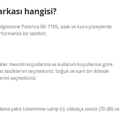
rkası hangisi?
ridgestone Potenza RE-71RS, ıslak ve kuru yüzeylerde
rmanslı bir lastiktir.
tikler mevsim koşullarına ve kullanım koşullarına göre
z lastiklerini seçmelisiniz. Soğuk ve karlı bir iklimde
erini seçmelisiniz.
lama yakıt tüketimine sahip (c), oldukça sessiz (70 dB) ve