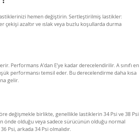
iklerinizi hemen değiştirin. Sertleştirilmiş lastikler:
kler çekişi azaltır ve ıslak veya buzlu koşullarda durma
erir. Performans A’dan E’ye kadar derecelendirilir. A sınıfı en
üşük performansı temsil eder. Bu derecelendirme daha kısa
na gelir.
e değişmekle birlikte, genellikle lastiklerin 34 Psi ve 38 Psi
cunun önde olduğu veya sadece sürücünün olduğu normal
36 Psi, arkada 34 Psi olmalıdır.