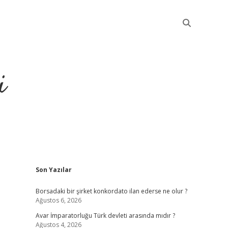
i
Sidebar
Son Yazılar
betci
Borsadaki bir şirket konkordato ilan ederse ne olur ?
Ağustos 6, 2026
Avar İmparatorluğu Türk devleti arasında mıdır ?
Ağustos 4, 2026