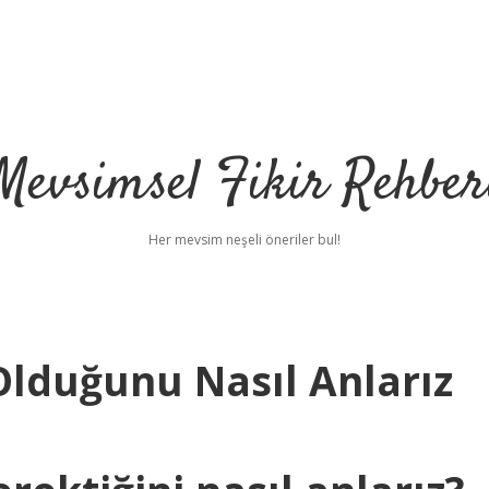
Mevsimsel Fikir Rehber
Her mevsim neşeli öneriler bul!
 Olduğunu Nasıl Anlarız