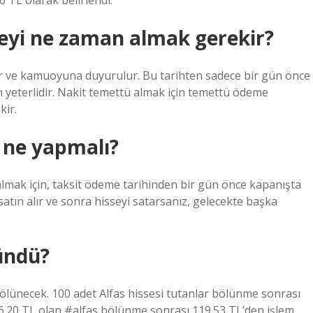
6 TL olarak belirlendi.
seyi ne zaman almak gerekir?
ur ve kamuoyuna duyurulur. Bu tarihten sadece bir gün önce
 yeterlidir. Nakit temettü almak için temettü ödeme
kir.
 ne yapmalı?
 almak için, taksit ödeme tarihinden bir gün önce kapanışta
 satın alır ve sonra hisseyi satarsanız, gelecekte başka
ündü?
ünecek. 100 adet Alfas hissesi tutanlar bölünme sonrası
56.20 TL olan #alfas bölünme sonrası 119.53 TL’den işlem