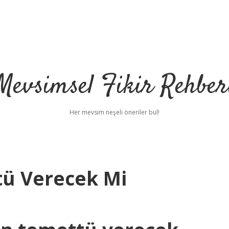
Mevsimsel Fikir Rehber
Her mevsim neşeli öneriler bul!
tü Verecek Mi