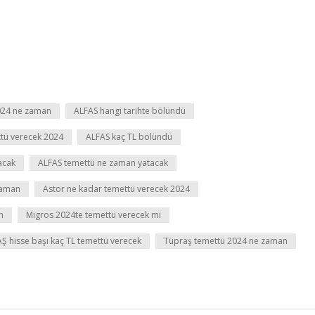
2024 ne zaman
ALFAS hangi tarihte bölündü
tü verecek 2024
ALFAS kaç TL bölündü
acak
ALFAS temettü ne zaman yatacak
zaman
Astor ne kadar temettü verecek 2024
n
Migros 2024te temettü verecek mi
Ş hisse başı kaç TL temettü verecek
Tüpraş temettü 2024 ne zaman