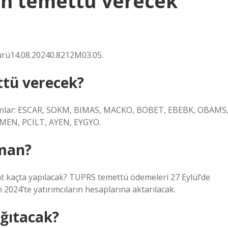
an temettü verecek
rü14.08.20240.8212M03.05.
ttü verecek?
şunlar: ESCAR, SOKM, BIMAS, MACKO, BOBET, EBEBK, OBAMS
MEN, PCILT, AYEN, EYGYO.
aman?
kaçta yapılacak? TUPRS temettü ödemeleri 27 Eylül’de
 2024’te yatırımcıların hesaplarına aktarılacak.
ğıtacak?