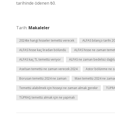
tarihinde ödenen ₺0.
Tarih:
Makaleler
2024te hangi hisseler temettü verecek
ALFAS bilanço tarihi 
ALFAS hisse kaç liradan bölündü
ALFAS hisse ne zaman temet
ALFAS kaç TL temettü veriyor
ALFAS ne zaman bedelsiz dağıt
Aselsan temettü ne zaman verecek 2024
Astor bölünme ne 
Borusan temettü 2024 ne zaman
Mavi temettü 2024 ne zama
Temettü alabilmek için hisseyi ne zaman almak gerekir
TÜPRA
TÜPRAŞ temettü almak için ne yapmalı