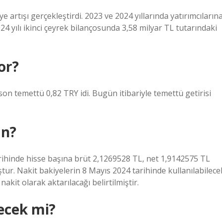
artışı gerçekleştirdi. 2023 ve 2024 yıllarında yatırımcıların
24 yılı ikinci çeyrek bilançosunda 3,58 milyar TL tutarındaki
or?
son temettü 0,82 TRY idi. Bugün itibariyle temettü getirisi
an?
arihinde hisse başına brüt 2,1269528 TL, net 1,9142575 TL
ur. Nakit bakiyelerin 8 Mayıs 2024 tarihinde kullanılabilece
it olarak aktarılacağı belirtilmiştir.
ecek mi?