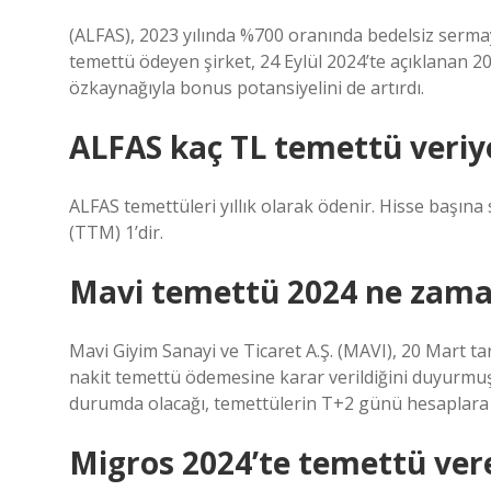
(ALFAS), 2023 yılında %700 oranında bedelsiz sermaye 
temettü ödeyen şirket, 24 Eylül 2024’te açıklanan 20
özkaynağıyla bonus potansiyelini de artırdı.
ALFAS kaç TL temettü veriy
ALFAS temettüleri yıllık olarak ödenir. Hisse başına 
(TTM) 1’dir.
Mavi temettü 2024 ne zam
Mavi Giyim Sanayi ve Ticaret A.Ş. (MAVI), 20 Mart t
nakit temettü ödemesine karar verildiğini duyurmuşt
durumda olacağı, temettülerin T+2 günü hesaplara nak
Migros 2024’te temettü ver