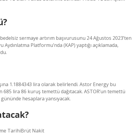
ü?
in bedelsiz sermaye artırım başvurusunu 24 Ağustos 2023’ten
yu Aydınlatma Platformu’nda (KAP) yaptığı açıklamada,
du.
ına 1.1884343 lira olarak belirlendi. Astor Energy bu
in 685 lira 86 kuruş temettü dağıtacak. ASTOR’un temettü
 gününde hesaplara yansıyacak.
atacak?
me TarihiBrüt Nakit