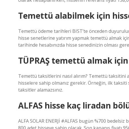
olarak hesaplanırken, hissenin referans fiyatı 158,0
Temettü alabilmek için his
Temettü ödeme tarihleri ​​BIST’te önceden duyurul
hisse senetlerine yatırım yapmak temettü almak için
tarihinde hesabınızda hisse senedinizin olması gere
TÜPRAŞ temettü almak için
Temettü taksitlerini nasıl alırım? Temettü taksitini
hisselere sahip olmanız gerekir. Örneğin, ilk taksiti
taksitler alamazsınız.
ALFAS hisse kaç liradan böl
ALFA SOLAR ENERJİ #ALFAS bugün %700 bedelsiz böl
800 adet hisseye sahip olacak. Son kapanış fiyatı 9