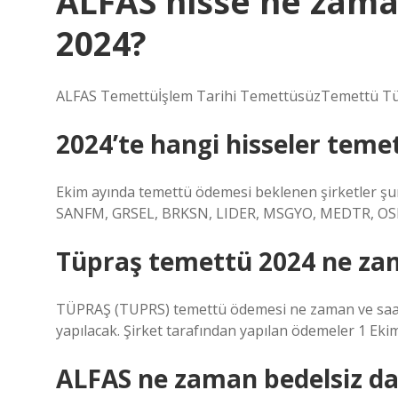
ALFAS hisse ne zam
2024?
ALFAS Temettüİşlem Tarihi TemettüsüzTemettü Tü
2024’te hangi hisseler teme
Ekim ayında temettü ödemesi beklenen şirketler 
SANFM, GRSEL, BRKSN, LIDER, MSGYO, MEDTR, OS
Tüpraş temettü 2024 ne z
TÜPRAŞ (TUPRS) temettü ödemesi ne zaman ve saat 
yapılacak. Şirket tarafından yapılan ödemeler 1 Ekim
ALFAS ne zaman bedelsiz da