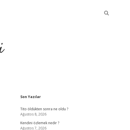
i
Sidebar
Son Yazılar
betci
Tito öldükten sonra ne oldu ?
Ağustos 8, 2026
Kendini özlemek nedir ?
Ağustos 7, 2026