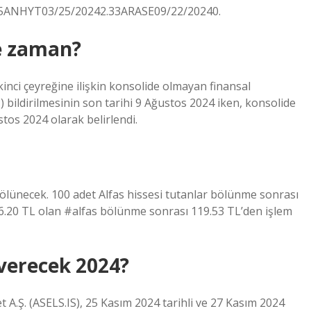
5ANHYT03/25/20242.33ARASE09/22/20240.
ne zaman?
kinci çeyreğine ilişkin konsolide olmayan finansal
bildirilmesinin son tarihi 9 Ağustos 2024 iken, konsolide
stos 2024 olarak belirlendi.
ünecek. 100 adet Alfas hissesi tutanlar bölünme sonrası
56.20 TL olan #alfas bölünme sonrası 119.53 TL’den işlem
verecek 2024?
t A.Ş. (ASELS.IS), 25 Kasım 2024 tarihli ve 27 Kasım 2024