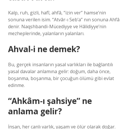
Kalp, ruh, gizli, hafî, ahfâ, “izin ver” hamse’nin
sonuna verilen isim. “Atvâr-ı Seb’a” nın sonuna Ahfâ
denir. Naqshbandi-Mücediyye ve Hâlidiyye’nin
mezheplerinde, yalanların yalanları.
Ahval-i ne demek?
Bu, gerçek insanların yasal varlıkları ile bağlantılı
yasal davalar anlamına gelir: doğum, daha önce,
boşanma, boşanma, bir çocuğun ölümü gibi evlat
edinme.
“Ahkâm-ı şahsiye” ne
anlama gelir?
İnsan, her canlı varlık, yaşam ve ölür olarak doğar.