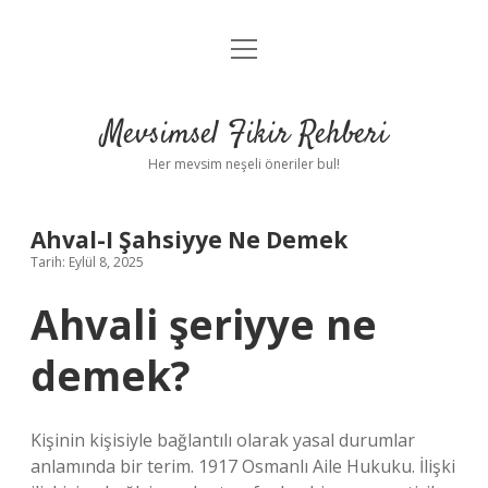
menüyü
Anasayfa
aç
Gizlilik Politikası
Mevsimsel Fikir Rehberi
Yasal Uyarı
Her mevsim neşeli öneriler bul!
Hakkımızda
Ahval-I Şahsiyye Ne Demek
Tarih: Eylül 8, 2025
Ahvali şeriyye ne
demek?
Kişinin kişisiyle bağlantılı olarak yasal durumlar
anlamında bir terim. 1917 Osmanlı Aile Hukuku. İlişki