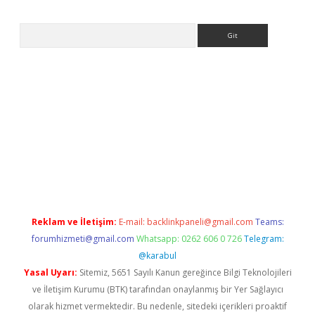
Arama
tci
Reklam ve İletişim:
E-mail:
backlinkpaneli@gmail.com
Teams:
forumhizmeti@gmail.com
Whatsapp: 0262 606 0 726
Telegram:
@karabul
Yasal Uyarı:
Sitemiz, 5651 Sayılı Kanun gereğince Bilgi Teknolojileri
ve İletişim Kurumu (BTK) tarafından onaylanmış bir Yer Sağlayıcı
olarak hizmet vermektedir. Bu nedenle, sitedeki içerikleri proaktif