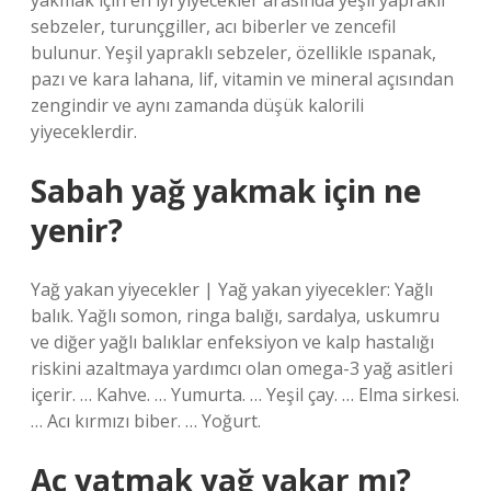
yakmak için en iyi yiyecekler arasında yeşil yapraklı
sebzeler, turunçgiller, acı biberler ve zencefil
bulunur. Yeşil yapraklı sebzeler, özellikle ıspanak,
pazı ve kara lahana, lif, vitamin ve mineral açısından
zengindir ve aynı zamanda düşük kalorili
yiyeceklerdir.
Sabah yağ yakmak için ne
yenir?
Yağ yakan yiyecekler | Yağ yakan yiyecekler: Yağlı
balık. Yağlı somon, ringa balığı, sardalya, uskumru
ve diğer yağlı balıklar enfeksiyon ve kalp hastalığı
riskini azaltmaya yardımcı olan omega-3 yağ asitleri
içerir. … Kahve. … Yumurta. … Yeşil çay. … Elma sirkesi.
… Acı kırmızı biber. … Yoğurt.
Aç yatmak yağ yakar mı?