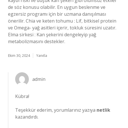
kaybı riski ve düşük kan şekeri gibi olumsuz etkiler
de söz konusu olabilir. En uygun beslenme ve
egzersiz programı için bir uzmana danışılması
önerilir. Chia ve keten tohumu : Lif, bitkisel protein
ve Omega- yağ asitleri içerir, tokluk süresini uzatır.
Elma sirkesi : Kan şekerini dengeleyip yağ
metabolizmasını destekler.
Ekim 30, 2024
Yanıtla
admin
Kübra!
Teşekkür ederim, yorumlarınız yazıya
netlik
kazandırdı.