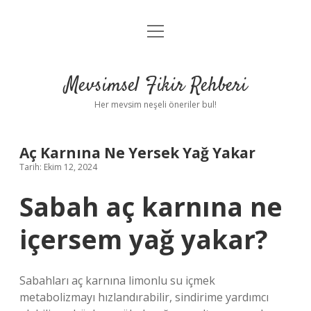
menüyü
Anasayfa
aç
Gizlilik Politikası
Mevsimsel Fikir Rehberi
Yasal Uyarı
Her mevsim neşeli öneriler bul!
Hakkımızda
Aç Karnına Ne Yersek Yağ Yakar
Tarih: Ekim 12, 2024
Sabah aç karnına ne
içersem yağ yakar?
Sabahları aç karnına limonlu su içmek
metabolizmayı hızlandırabilir, sindirime yardımcı