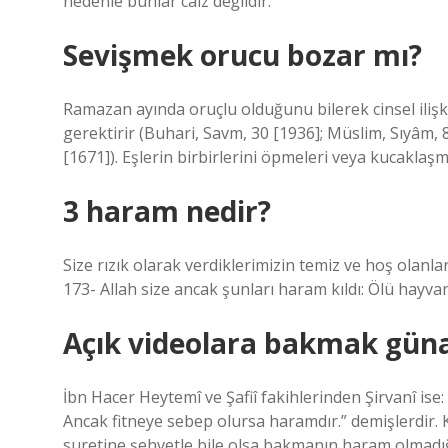
nedenle bunlar caiz değildir.
Sevişmek orucu bozar mı?
Ramazan ayında oruçlu olduğunu bilerek cinsel ili
gerektirir (Buhari, Savm, 30 [1936]; Müslim, Sıyâm,
[1671]). Eşlerin birbirlerini öpmeleri veya kucaklaşm
3 haram nedir?
Size rızık olarak verdiklerimizin temiz ve hoş olanla
173- Allah size ancak şunları haram kıldı: Ölü hayva
Açık videolara bakmak gün
İbn Hacer Heytemî ve Şafiî fakihlerinden Şirvanî is
Ancak fitneye sebep olursa haramdır.” demişlerdir. 
suretine şehvetle bile olsa bakmanın haram olmadığın