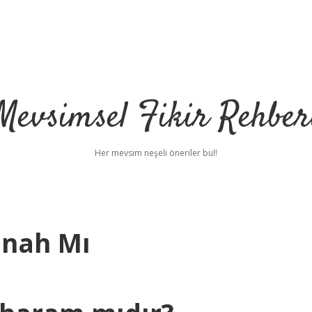
Mevsimsel Fikir Rehber
Her mevsim neşeli öneriler bul!
ünah Mı