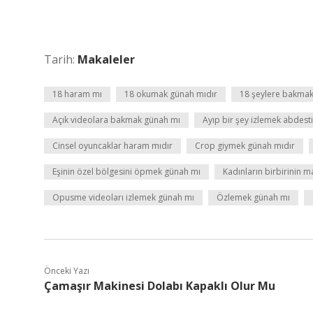
Tarih:
Makaleler
18 haram mı
18 okumak günah mıdır
18 şeylere bakmak
Açık videolara bakmak günah mı
Ayıp bir şey izlemek abdest
Cinsel oyuncaklar haram mıdır
Crop giymek günah mıdır
Eşinin özel bölgesini öpmek günah mı
Kadınların birbirinin m
Opusme videoları izlemek günah mı
Özlemek günah mı
Önceki Yazı
Çamaşır Makinesi Dolabı Kapaklı Olur Mu