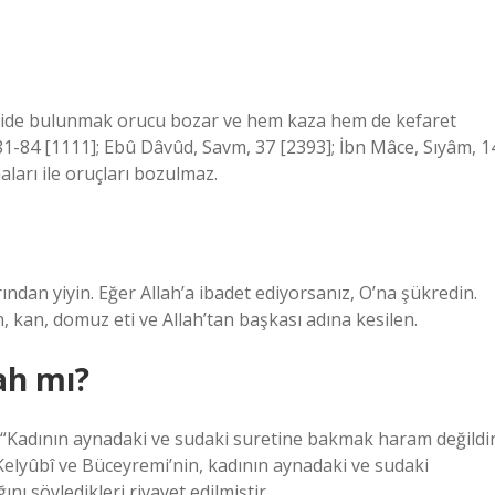
şkide bulunmak orucu bozar ve hem kaza hem de kefaret
 81-84 [1111]; Ebû Dâvûd, Savm, 37 [2393]; İbn Mâce, Sıyâm, 1
aları ile oruçları bozulmaz.
rından yiyin. Eğer Allah’a ibadet ediyorsanız, O’na şükredin.
n, kan, domuz eti ve Allah’tan başkası adına kesilen.
ah mı?
e: “Kadının aynadaki ve sudaki suretine bakmak haram değildir
Kelyûbî ve Büceyremi’nin, kadının aynadaki ve sudaki
ı söyledikleri rivayet edilmiştir.