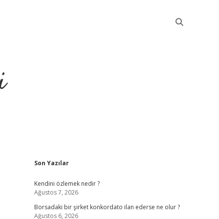
i
Sidebar
Son Yazılar
betci
Kendini özlemek nedir ?
Ağustos 7, 2026
Borsadaki bir şirket konkordato ilan ederse ne olur ?
Ağustos 6, 2026