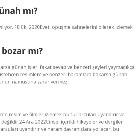
günah mı?
lıyor. 18 Eki 2020Evet, öpüşme sahnelerini bilerek izlemek
i bozar mı?
rsa günah işler, fakat sevap ve benzeri şeyleri yaymadıkça
stehcen resimlere ve benzeri haramlara bakarsa günah
bu onun namusuna zarar vermez.
cen resim ve filmler izlemek bu tür arzuları uyandırır ve
eğildir.24 Ara 2022Cinsel içerikli hikayeler ve dergiler
rzuları uyandırır ve haram davranışlara yol açar, bu