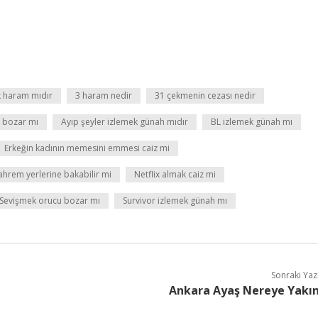
 haram mıdır
3 haram nedir
31 çekmenin cezası nedir
i bozar mı
Ayıp şeyler izlemek günah mıdır
BL izlemek günah mı
Erkeğin kadının memesini emmesi caiz mi
ahrem yerlerine bakabilir mi
Netflix almak caiz mi
Sevişmek orucu bozar mı
Survivor izlemek günah mı
Sonraki Yaz
Ankara Ayaş Nereye Yakı