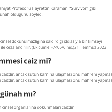
lahiyat Profesörü Hayrettin Karaman, “Survivor” gibi
günah olduğunu söyledi.
insel dokunulmazlığına saldırdığı iddiasıyla bir kimseyi
sı ile cezalandırılır. (Ek cümle: -7406/6 md.)21 Temmuz 2023
mmesi caiz mi?
i caizdir, ancak sütün karnına ulaşması onu mahrem yapmaz
i caizdir, ancak sütün karnına ulaşması onu mahrem yapmaz
k günah mı?
in cinsel organlarına dokunmaları caizdir.