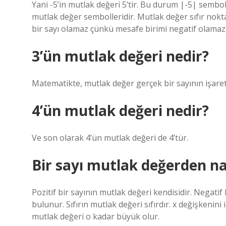
Yani -5’in mutlak değeri 5’tir. Bu durum |-5| sembolü 
mutlak değer sembolleridir. Mutlak değer sıfır nok
bir sayı olamaz çünkü mesafe birimi negatif olamaz. 
3’ün mutlak değeri nedir?
Matematikte, mutlak değer gerçek bir sayının işaretsi
4’ün mutlak değeri nedir?
Ve son olarak 4’ün mutlak değeri de 4’tür.
Bir sayı mutlak değerden nası
Pozitif bir sayının mutlak değeri kendisidir. Negatif 
bulunur. Sıfırın mutlak değeri sıfırdır. x değişkenini
mutlak değeri o kadar büyük olur.