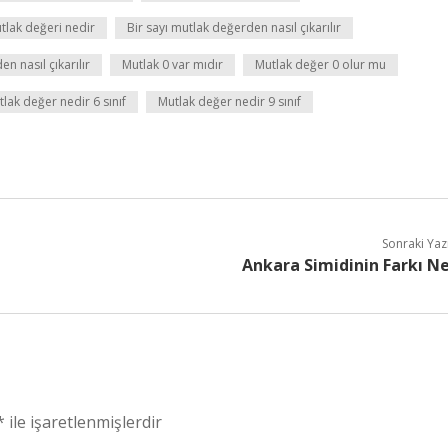
tlak değeri nedir
Bir sayı mutlak değerden nasıl çıkarılır
n nasıl çıkarılır
Mutlak 0 var mıdır
Mutlak değer 0 olur mu
lak değer nedir 6 sınıf
Mutlak değer nedir 9 sınıf
Sonraki Yaz
Ankara Simidinin Farkı N
*
ile işaretlenmişlerdir