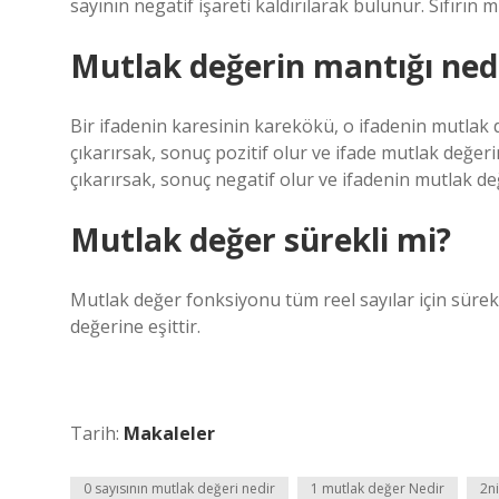
sayının negatif işareti kaldırılarak bulunur. Sıfırın mu
Mutlak değerin mantığı ned
Bir ifadenin karesinin karekökü, o ifadenin mutlak 
çıkarırsak, sonuç pozitif olur ve ifade mutlak değer
çıkarırsak, sonuç negatif olur ve ifadenin mutlak değ
Mutlak değer sürekli mi?
Mutlak değer fonksiyonu tüm reel sayılar için sürek
değerine eşittir.
Tarih:
Makaleler
0 sayısının mutlak değeri nedir
1 mutlak değer Nedir
2n