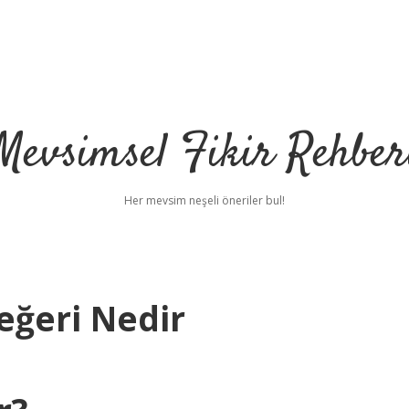
Mevsimsel Fikir Rehber
Her mevsim neşeli öneriler bul!
eğeri Nedir