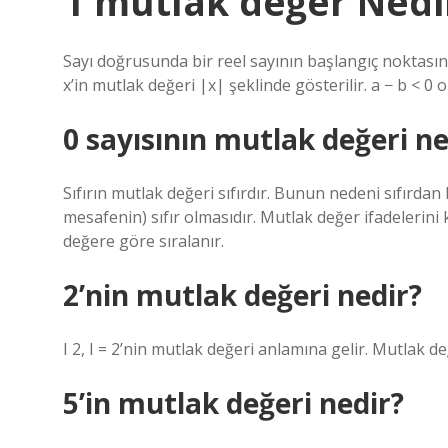
1 mutlak değer Nedi
Sayı doğrusunda bir reel sayının başlangıç ​​noktasın
x’in mutlak değeri |x| şeklinde gösterilir. a − b < 0 o
0 sayısının mutlak değeri ne
Sıfırın mutlak değeri sıfırdır. Bunun nedeni sıfırdan
mesafenin) sıfır olmasıdır. Mutlak değer ifadelerini ka
değere göre sıralanır.
2’nin mutlak değeri nedir?
I 2, I = 2’nin mutlak değeri anlamına gelir. Mutlak 
5’in mutlak değeri nedir?