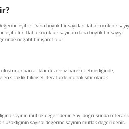
ir?
değerine eşittir. Daha büyük bir sayıdan daha küçük bir sayıy
ine eşit olur. Daha küçük bir sayıdan daha büyük bir sayıyı
erinde negatif bir işaret olur.
i oluşturan parçacıklar düzensiz hareket etmediğinde,
len sıcaklık bilimsel literatürde mutlak sıfır olarak
klığına sayının mutlak değeri denir. Sayı doğrusunda referans
n uzaklığının sayısal değerine sayının mutlak değeri denir.