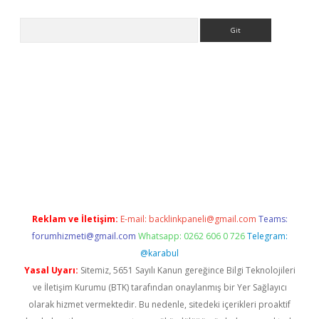
Arama
etci
Reklam ve İletişim:
E-mail:
backlinkpaneli@gmail.com
Teams:
forumhizmeti@gmail.com
Whatsapp: 0262 606 0 726
Telegram:
@karabul
Yasal Uyarı:
Sitemiz, 5651 Sayılı Kanun gereğince Bilgi Teknolojileri
ve İletişim Kurumu (BTK) tarafından onaylanmış bir Yer Sağlayıcı
olarak hizmet vermektedir. Bu nedenle, sitedeki içerikleri proaktif