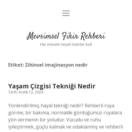
menüyü
Anasayfa
aç
Gizlilik Politikası
Mevsimsel Fikir Rehberi
Yasal Uyarı
Her mevsim neşeli öneriler bul!
Hakkımızda
Etiket:
Zihinsel imajinasyon nedir
Yaşam Çizgisi Tekniği Nedir
Tarih: Aralık 12, 2024
Yönlendirilmiş hayal tekniği nedir? Rehberli rüya
görme, bir bakıma, normalde gördüğümüz rüyalara
yön vermenin bir yoludur. Vücudu ve ruhu
iyileştirmek, güçlü kalmak ve odaklanmış ve rehberli