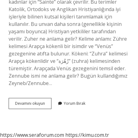
kadınlar için “Sainte” olarak çevrilir. Bu terimler
Katolik, Ortodoks ve Anglikan Hristiyanlığında iyi
işleriyle bilinen kutsal kişileri tanımlamak için
kullanılır. Bu unvan daha sonra (genellikle kişinin
yaşamı boyunca) Hristiyan yetkililer tarafından
verilir. Zuher ne anlama gelir? Kelime anlamı: Zühre
kelimesi Arapça kökenli bir isimdir ve “Venüs”
gezegenine atıfta bulunur. Kökeni: “Zuhra” kelimesi
Arapça kökenlidir ve “زُهْرَة” (zuhra) kelimesinden
türemiştir. Arapçada Venüs gezegenini temsil eder.
Zennube ismi ne anlama gelir? Bugün kullandığımız
Zeyneb/Zennube…
Zeyin
Devamını okuyun
Yorum Bırak
Ne
Anlama
Gelir
https://www.seraforum.com
https://kimu.com.tr