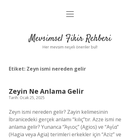
menüyü
Anasayfa
aç
Gizlilik Politikası
Mevsimsel Fikir Rehberi
Yasal Uyarı
Her mevsim neşeli öneriler bul!
Hakkımızda
Etiket:
Zeyn ismi nereden gelir
Zeyin Ne Anlama Gelir
Tarih: Ocak 25, 2025
Zeyn ismi nereden gelir? Zayin kelimesinin
İbranicedeki gerçek anlamı “kılıç”tır. Azze ismi ne
anlama gelir? Yunanca “Άγιος” (Agios) ve “Αγία”
(Hagia veya Agia) terimleri erkekler için “Aziz” ve