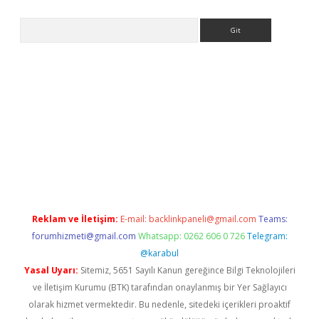
Arama
etci
Reklam ve İletişim:
E-mail:
backlinkpaneli@gmail.com
Teams:
forumhizmeti@gmail.com
Whatsapp: 0262 606 0 726
Telegram:
@karabul
Yasal Uyarı:
Sitemiz, 5651 Sayılı Kanun gereğince Bilgi Teknolojileri
ve İletişim Kurumu (BTK) tarafından onaylanmış bir Yer Sağlayıcı
olarak hizmet vermektedir. Bu nedenle, sitedeki içerikleri proaktif