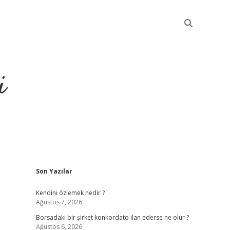
i
Sidebar
Son Yazılar
betci
Kendini özlemek nedir ?
Ağustos 7, 2026
Borsadaki bir şirket konkordato ilan ederse ne olur ?
Ağustos 6, 2026