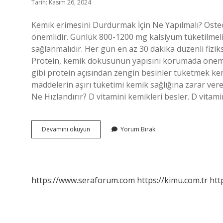
Tarih: Kasım 26, 2024
Kemik erimesini Durdurmak İçin Ne Yapılmalı? Osteo
önemlidir. Günlük 800-1200 mg kalsiyum tüketilmeli v
sağlanmalıdır. Her gün en az 30 dakika düzenli fizik
Protein, kemik dokusunun yapısını korumada önemli b
gibi protein açısından zengin besinler tüketmek kem
maddelerin aşırı tüketimi kemik sağlığına zarar ver
Ne Hızlandırır? D vitamini kemikleri besler. D vita
Kemik
Devamını okuyun
Yorum Bırak
Erimesini
Ne
Tetikler
https://www.seraforum.com
https://kimu.com.tr
htt