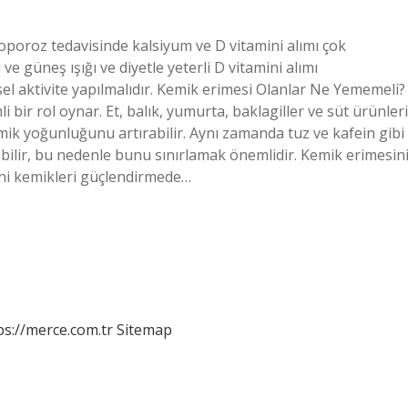
poroz tedavisinde kalsiyum ve D vitamini alımı çok
e güneş ışığı ve diyetle yeterli D vitamini alımı
sel aktivite yapılmalıdır. Kemik erimesi Olanlar Ne Yememeli?
ir rol oynar. Et, balık, yumurta, baklagiller ve süt ürünleri
ik yoğunluğunu artırabilir. Aynı zamanda tuz ve kafein gibi
ebilir, bu nedenle bunu sınırlamak önemlidir. Kemik erimesin
mini kemikleri güçlendirmede…
ps://merce.com.tr
Sitemap