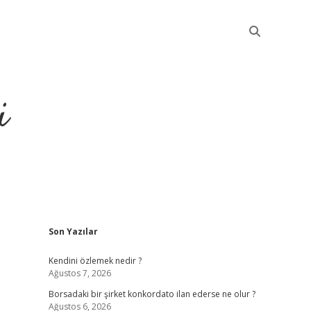
i
Sidebar
Son Yazılar
betci
Kendini özlemek nedir ?
Ağustos 7, 2026
Borsadaki bir şirket konkordato ilan ederse ne olur ?
Ağustos 6, 2026