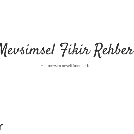
Mevsimsel Fikir Rehber
Her mevsim neşeli öneriler bul!
r