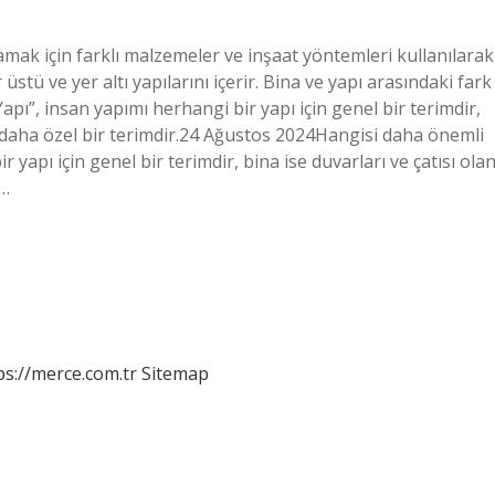
ılamak için farklı malzemeler ve inşaat yöntemleri kullanılarak
üstü ve yer altı yapılarını içerir. Bina ve yapı arasındaki fark
pı”, insan yapımı herhangi bir yapı için genel bir terimdir,
çin daha özel bir terimdir.24 Ağustos 2024Hangisi daha önemli
 yapı için genel bir terimdir, bina ise duvarları ve çatısı ola
r…
ps://merce.com.tr
Sitemap