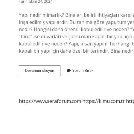
Tarih: Ekim 24, 2024
Yapı nedir mimarlık? Binalar, belirli ihtiyaçları karş
inşa edilmiş yapılardır. Bu tanıma göre yapı, tüm yer 
nedir? Hangisi daha önemli kabul edilir ve neden? “Ya
“bina” ise duvarları ve çatısı olan kapalı bir yapı i
kabul edilir ve neden? Yapı, insan yapımı herhangi bir
kapalı bir yapı için daha özel bir terimdir. Bina nedi
Yapının
Devamını okuyun
Yorum Bırak
Tanımı
Nedir
https://www.seraforum.com
https://kimu.com.tr
htt