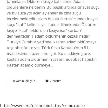
tanımlanır. Öldüren kişiye katil denir. Adam
öldürenlere ne denir? Bu başlık altında cinayet suçu
ve bu suça yol açan eylemler ile zina suçu
incelenmektedir. İslam hukuk literatüründe cinayet
suçu “katl” kelimesiyle ifade edilmektedir. Öldüren
kişiye “katil”, öldürülen kişiye ise “kurban”
denmektedir. 1 adam öldürmenin cezası nedir?
Türkiye Cumhuriyeti’nde, kasten adam öldürmeye
teşebbüsün cezası Türk Ceza Kanunu’nun 81.
maddesinde düzenlenmiştir. Bu maddeye göre,
kasten adam öldürmenin cezası müebbet hapistir.
Kasten adam öldürmeye…
Demosit
Devamını okuyun
2 Yorum
Nedir
https://www.seraforum.com
https://kimu.com.tr