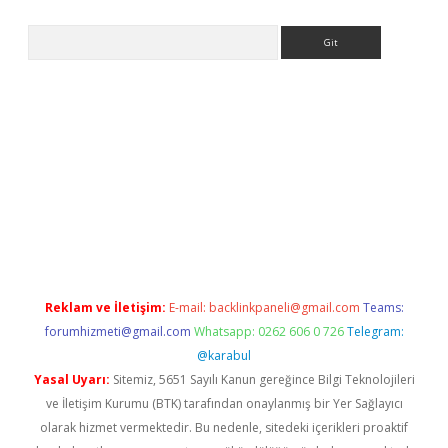
Arama
etci
Reklam ve İletişim:
E-mail:
backlinkpaneli@gmail.com
Teams:
forumhizmeti@gmail.com
Whatsapp: 0262 606 0 726
Telegram:
@karabul
Yasal Uyarı:
Sitemiz, 5651 Sayılı Kanun gereğince Bilgi Teknolojileri
ve İletişim Kurumu (BTK) tarafından onaylanmış bir Yer Sağlayıcı
olarak hizmet vermektedir. Bu nedenle, sitedeki içerikleri proaktif