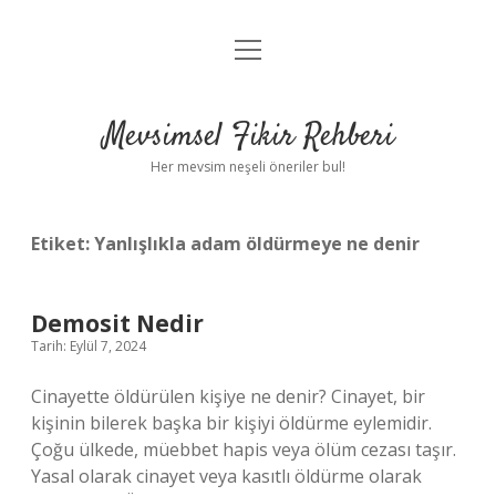
menüyü
Anasayfa
aç
Gizlilik Politikası
Mevsimsel Fikir Rehberi
Yasal Uyarı
Her mevsim neşeli öneriler bul!
Hakkımızda
Etiket:
Yanlışlıkla adam öldürmeye ne denir
Demosit Nedir
Tarih: Eylül 7, 2024
Cinayette öldürülen kişiye ne denir? Cinayet, bir
kişinin bilerek başka bir kişiyi öldürme eylemidir.
Çoğu ülkede, müebbet hapis veya ölüm cezası taşır.
Yasal olarak cinayet veya kasıtlı öldürme olarak