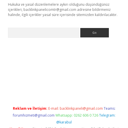
Hukuka ve yasal düzenlemelere aykırı olduğunu düşündüğünüz
içerikleri,
backlinkpanelicomtr@gmail.com
adresine bildirmeniz
halinde, ilgili içerikler yasal süre içerisinde sitemizden kaldırılacaktır.
Arama
etci
Reklam ve İletişim:
E-mail:
backlinkpaneli@gmail.com
Teams:
forumhizmeti@gmail.com
Whatsapp: 0262 606 0 726
Telegram:
@karabul