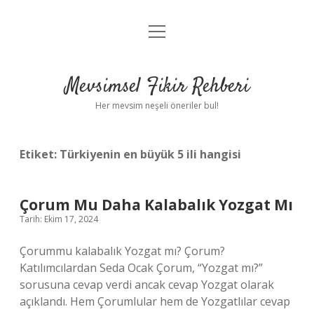
menüyü
Anasayfa
aç
Gizlilik Politikası
Mevsimsel Fikir Rehberi
Yasal Uyarı
Her mevsim neşeli öneriler bul!
Hakkımızda
Etiket:
Türkiyenin en büyük 5 ili hangisi
Çorum Mu Daha Kalabalık Yozgat Mı
Tarih: Ekim 17, 2024
Çorummu kalabalık Yozgat mı? Çorum?
Katılımcılardan Seda Ocak Çorum, “Yozgat mı?”
sorusuna cevap verdi ancak cevap Yozgat olarak
açıklandı. Hem Çorumlular hem de Yozgatlılar cevap