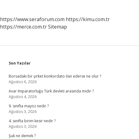
Kalabalık
Yozgat
Mı
https://www.seraforum.com
https://kimu.com.tr
https://merce.com.tr
Sitemap
Sidebar
Son Yazılar
Borsadaki bir şirket konkordato ilan ederse ne olur ?
Ağustos 6, 2026
Avar İmparatorluğu Türk devleti arasında mıdır ?
Ağustos 4, 2026
9. sınıfta mayoz nedir ?
Ağustos 3, 2026
4. sınıfta birim kesir nedir ?
Ağustos 3, 2026
Şuk ne demek ?