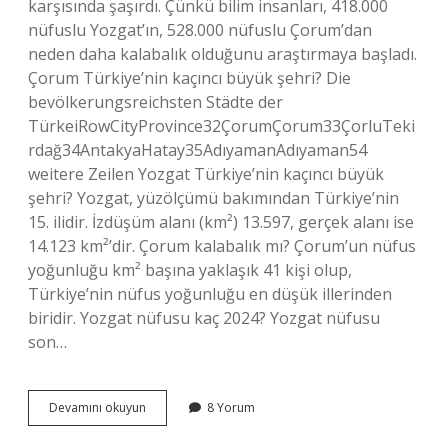
karşısında şaşırdı. Çünkü bilim insanları, 418.000
nüfuslu Yozgat’ın, 528.000 nüfuslu Çorum’dan
neden daha kalabalık olduğunu araştırmaya başladı.
Çorum Türkiye’nin kaçıncı büyük şehri? Die
bevölkerungsreichsten Städte der
TürkeiRowCityProvince32ÇorumÇorum33ÇorluTeki
rdağ34AntakyaHatay35AdıyamanAdıyaman54
weitere Zeilen Yozgat Türkiye’nin kaçıncı büyük
şehri? Yozgat, yüzölçümü bakımından Türkiye’nin
15. ilidir. İzdüşüm alanı (km²) 13.597, gerçek alanı ise
14.123 km²’dir. Çorum kalabalık mı? Çorum’un nüfus
yoğunluğu km² başına yaklaşık 41 kişi olup,
Türkiye’nin nüfus yoğunluğu en düşük illerinden
biridir. Yozgat nüfusu kaç 2024? Yozgat nüfusu
son…
Çorum
Devamını okuyun
8 Yorum
Mu
Daha