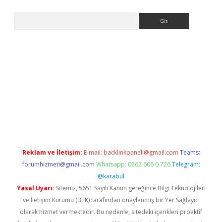
Arama
ci
Reklam ve İletişim:
E-mail:
backlinkpaneli@gmail.com
Teams:
forumhizmeti@gmail.com
Whatsapp: 0262 606 0 726
Telegram:
@karabul
Yasal Uyarı:
Sitemiz, 5651 Sayılı Kanun gereğince Bilgi Teknolojileri
ve İletişim Kurumu (BTK) tarafından onaylanmış bir Yer Sağlayıcı
olarak hizmet vermektedir. Bu nedenle, sitedeki içerikleri proaktif