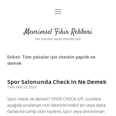
menüyü
Anasayfa
aç
Gizlilik Politikası
Mevsimsel Fikir Rehberi
Yasal Uyarı
Her mevsim neşeli öneriler bul!
Hakkımızda
Etiket:
Tüm yolcular için checkin yapıldı ne
demek
Spor Salonunda Check In Ne Demek
Tarih: Ekim 22, 2024
Spor check ne demek? SPOR CHECK-UP, özellikle
aşağıda sıralanan risk faktörlerinden bir veya daha
fazlasına sahip olan kişilere, spor veya antrenman