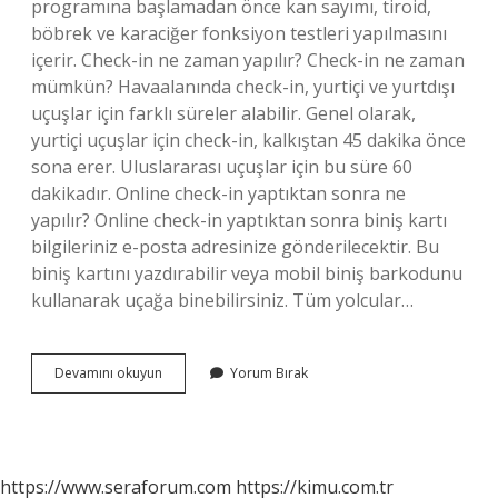
programına başlamadan önce kan sayımı, tiroid,
böbrek ve karaciğer fonksiyon testleri yapılmasını
içerir. Check-in ne zaman yapılır? Check-in ne zaman
mümkün? Havaalanında check-in, yurtiçi ve yurtdışı
uçuşlar için farklı süreler alabilir. Genel olarak,
yurtiçi uçuşlar için check-in, kalkıştan 45 dakika önce
sona erer. Uluslararası uçuşlar için bu süre 60
dakikadır. Online check-in yaptıktan sonra ne
yapılır? Online check-in yaptıktan sonra biniş kartı
bilgileriniz e-posta adresinize gönderilecektir. Bu
biniş kartını yazdırabilir veya mobil biniş barkodunu
kullanarak uçağa binebilirsiniz. Tüm yolcular…
Spor
Devamını okuyun
Yorum Bırak
Salonunda
Check
In
Ne
Demek
https://www.seraforum.com
https://kimu.com.tr