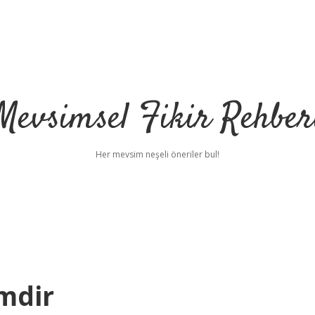
Mevsimsel Fikir Rehber
Her mevsim neşeli öneriler bul!
mdir