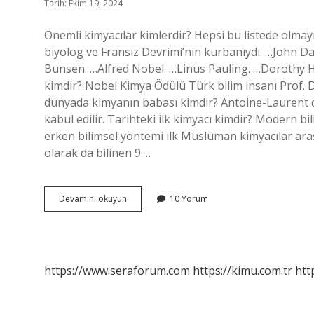
Tarih: Ekim 19, 2024
Önemli kimyacılar kimlerdir? Hepsi bu listede olmay
biyolog ve Fransız Devrimi’nin kurbanıydı. …John 
Bunsen. …Alfred Nobel. …Linus Pauling. …Dorothy 
kimdir? Nobel Kimya Ödülü Türk bilim insanı Prof. D
dünyada kimyanın babası kimdir? Antoine-Laurent d
kabul edilir. Tarihteki ilk kimyacı kimdir? Modern b
erken bilimsel yöntemi ilk Müslüman kimyacılar ara
olarak da bilinen 9.…
En
Devamını okuyun
10 Yorum
Büyük
Kimyacı
Kimdir
https://www.seraforum.com
https://kimu.com.tr
htt