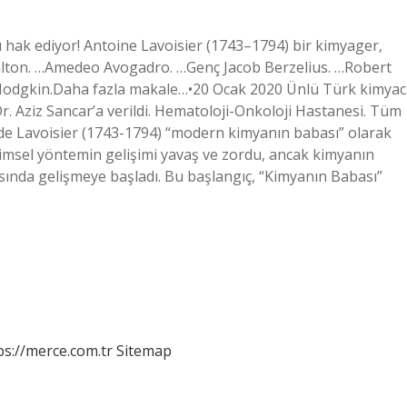
ı hak ediyor! Antoine Lavoisier (1743–1794) bir kimyager,
Dalton. …Amedeo Avogadro. …Genç Jacob Berzelius. …Robert
Hodgkin.Daha fazla makale…•20 Ocak 2020 Ünlü Türk kimyac
r. Aziz Sancar’a verildi. Hematoloji-Onkoloji Hastanesi. Tüm
e Lavoisier (1743-1794) “modern kimyanın babası” olarak
ilimsel yöntemin gelişimi yavaş ve zordu, ancak kimyanın
sında gelişmeye başladı. Bu başlangıç, “Kimyanın Babası”
ps://merce.com.tr
Sitemap