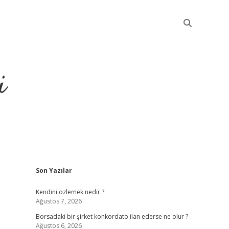
i
Sidebar
Son Yazılar
betci
Kendini özlemek nedir ?
Ağustos 7, 2026
Borsadaki bir şirket konkordato ilan ederse ne olur ?
Ağustos 6, 2026